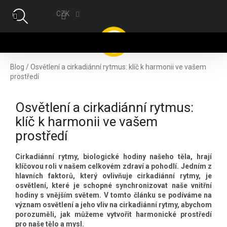
Přejít na obsah
CZK
NÁ
Blog
/
Osvětlení a cirkadiánní rytmus: klíč k harmonii ve vašem
prostředí
Osvětlení a cirkadiánní rytmus:
klíč k harmonii ve vašem
prostředí
Cirkadiánní rytmy, biologické hodiny našeho těla, hrají
klíčovou roli v našem celkovém zdraví a pohodlí. Jedním z
hlavních faktorů, který ovlivňuje cirkadiánní rytmy, je
osvětlení, které je schopné synchronizovat naše vnitřní
hodiny s vnějším světem. V tomto článku se podíváme na
význam osvětlení a jeho vliv na cirkadiánní rytmy, abychom
porozuměli, jak můžeme vytvořit harmonické prostřed
í
pro naše tělo a mysl.