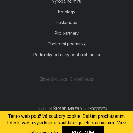
Výroba na míru
Katalogy
Reklamace
Pro partnery
Obchodní podmínky
Podmínky ochrany osobních údajů
ElmetGroup.cz
ElmetFire.cz
Štefan Mazáň
Shoptetu
Vytvořil
na
Tento web používá soubory cookie. Dalším procházením
tohoto webu vyjadřujete souhlas s jejich používáním.. Více
Copyright 2026
ELMET Light
. Všechna práva vyhrazena.
informací
zde
.
ROZUMÍM