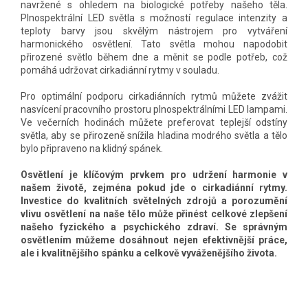
navržené s ohledem na biologické potřeby našeho těla.
Plnospektrální LED světla s možností regulace intenzity a
teploty barvy jsou skvělým nástrojem pro vytváření
harmonického osvětlení. Tato světla mohou napodobit
přirozené světlo během dne a měnit se podle potřeb, což
pomáhá udržovat cirkadiánní rytmy v souladu.
Pro optimální podporu cirkadiánních rytmů můžete zvážit
nasvícení pracovního prostoru plnospektrálními LED lampami.
Ve večerních hodinách můžete preferovat teplejší odstíny
světla, aby se přirozeně snížila hladina modrého světla a tělo
bylo připraveno na klidný spánek.
Osvětlení je klíčovým prvkem pro udržení harmonie v
našem životě, zejména pokud jde o cirkadiánní rytmy.
Investice do kvalitních světelných zdrojů a porozumění
vlivu osvětlení na naše tělo může přinést celkové zlepšení
našeho fyzického a psychického zdraví. Se správným
osvětlením můžeme dosáhnout nejen efektivnější práce,
ale i kvalitnějšího spánku a celkově vyváženějšího života.