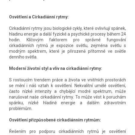
Osvětlení a Cirkadiánní rytmy:
Cirkadiánní rytmy jsou biologické cykly, které ovlivňují spánek,
hladinu energie a další fyzické a psychické procesy během 24
hodin. Klíčovým faktorem pro správné fungování
cirkadiánních rytmů je expozice světlu, zejména světlu s
modrým spektrem, které je přirozeně přítomné ve světle
denního světla.
Moderní životní styl a vliv na cirkadiánní rytmy:
S rostoucím trendem práce a života ve vnitřních prostorách
se mění i náš vztah k osvětlení. Nekvalitní umělé osvětlení,
často nízké intenzity a chybějící modré spektrum, může
narušovat naše cirkadiánní rytmy. To může vést k poruchám
spánku, nízké hladině energie a dalším zdravotním
problémům.
Osvětlení přizpůsobené cirkadiánním rytmům:
Řešením pro podporu cirkadiánních rytmů je osvětlení