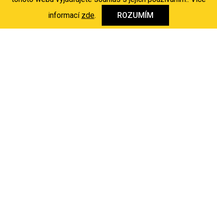
informací
zde
.
ROZUMÍM
Inspirujte se
Každý prostor má svůj příběh.
Najděte ten svůj.
Podívejte se, jak světlo mění atmosféru domovů i firem, nebo
si přijďte pro vlastní inspiraci do showroomu.