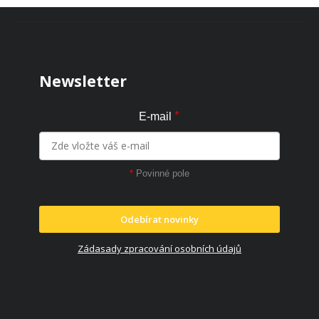
Zápatí
Newsletter
*
E-mail
*
Povinné pole
Odebírat novinky
Zádasady zpracování osobních údajů