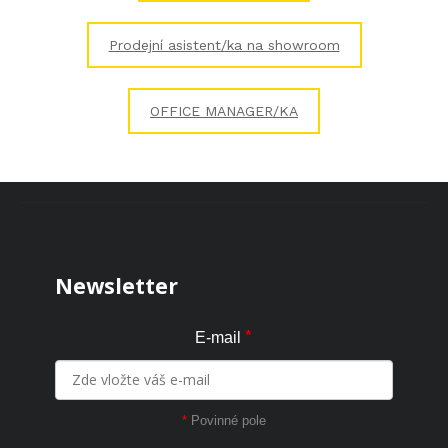
Prodejní asistent/ka na showroom
OFFICE MANAGER/KA
Zápatí
Newsletter
*
E-mail
*
Povinné pole