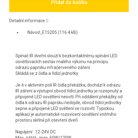
Přidat do košíku
Detailní informace
Návod_E15205 (116.4 kB)
Spínač IR dveřní slouží k bezkontaktnímu spínání LED
osvětlovacích sestav malého výkonu na principu
odrazu paprsku infračerveného záření.
Skládá se z čidla a řídící jednotky.
Je-li v aktivním poli IR čidla překážka, dochází k odrazu
IR záření a výstupní obvod řídící jednotky je rozepnutý a
připojené LED osvětlení nesvítí. Při oddálení překážky od
čidla k odrazu IR paprsku nedojde, obvod řídící jednotky
sepne a připojené LED světlení se rozsvítí. Typickou
aplikací je automatické rozsvícení osvětlení vnitřního
prostoru skříně při otevření dveří.
Napájení : 12-24V DC
Max. zátěž : max. 60W/120W