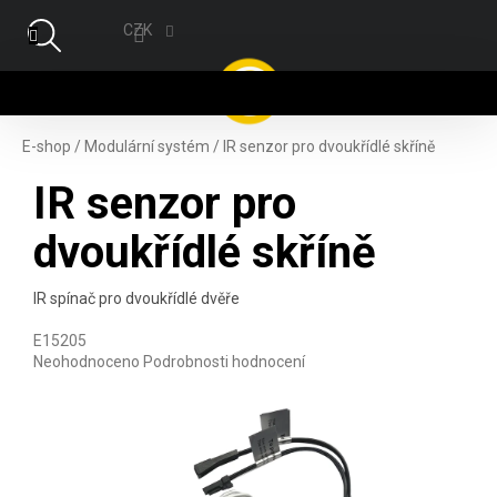
Přejít na obsah
CZK
NÁ
E-shop
/
Modulární systém
/
IR senzor pro dvoukřídlé skříně
IR senzor pro
dvoukřídlé skříně
IR spínač pro dvoukřídlé dvěře
E15205
Průměrné hodnocení produktu je 0,0 z 5 hvězdiček.
Neohodnoceno
Podrobnosti hodnocení