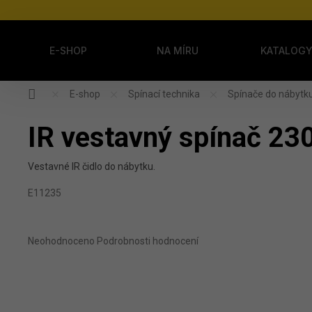
Přejít na obsah
E-SHOP
NA MÍRU
KATALOG
Domů
E-shop
Spínací technika
Spínače do nábytk
IR vestavný spínač 23
Vestavné IR čidlo do nábytku.
E11235
Průměrné hodnocení produktu je 0,0 z 5 hvězdiček.
Neohodnoceno
Podrobnosti hodnocení