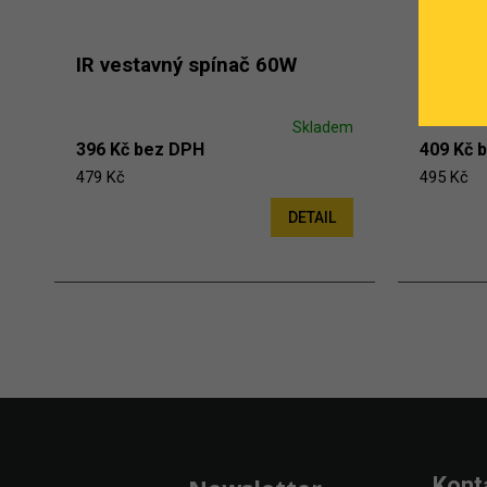
IR vestavný spínač 60W
Bezdrá
Skladem
396 Kč bez DPH
409 Kč 
479 Kč
495 Kč
DETAIL
Zápatí
Kont