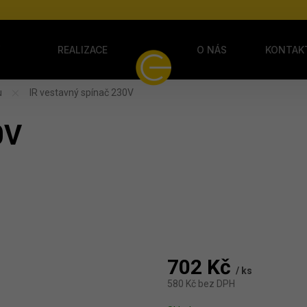
Y
REALIZACE
O NÁS
KONTAK
u
IR vestavný spínač 230V
0V
702 Kč
/ ks
580 Kč bez DPH
Měrná cena: