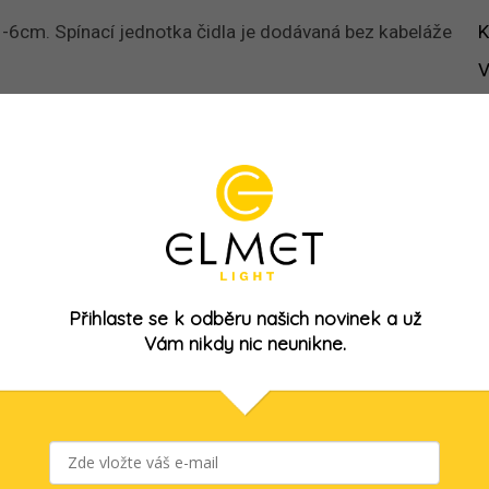
1-6cm. Spínací jednotka čidla je dodávaná bez kabeláže
K
V
M
Kód:
E15222-1
Přihlaste se k odběru našich novinek a už
Vám nikdy nic neunikne.