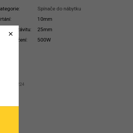
ategorie
:
Spínače do nábytku
rtání
:
10mm
délka závitu
:
25mm
?
ax. zatížení
:
500W
Kód:
E11224