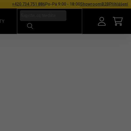
+420 734 751 886
Po-Pá 9:00 - 18:00
Showroom
B2B
Přihlášení
TY
NÁKU