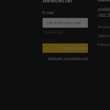
Newsletter
info@el
*
E-mail
+420 73
Showro
*
Povinné pole
Objedn
Faktur
Odebírat novinky
Zádasady zpracování osobních údajů