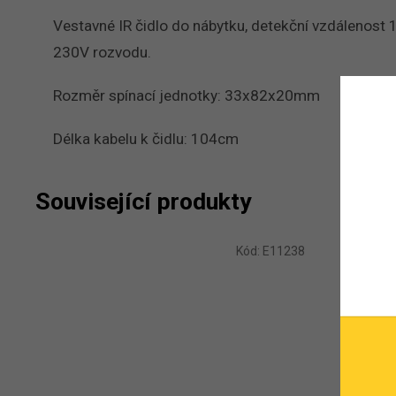
Vestavné IR čidlo do nábytku, detekční vzdálenost 
230V rozvodu.
Rozměr spínací jednotky: 33x82x20mm
Délka kabelu k čidlu: 104cm
Související produkty
Kód:
E11238