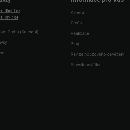
metlight.cz
Kariera
1 932 434
O nás
om Praha (Suchdol)
Realizace
ávky
Blog
ace
Revize nouzového osvětlení
Slovník osvětlení