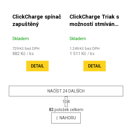
ClickCharge spínač
ClickCharge Triak s
zapuštěný
možností stmívání -
do instalační
krabice (200-240V
Skladem
Skladem
~ 50/60Hz)
729 Kč bez DPH
1 249 Kč bez DPH
882 Kč
1 511 Kč
/ ks
/ ks
DETAIL
DETAIL
NAČÍST 24 DALŠÍCH
Stránkování
1
4
Ovládací prvky výpisu
82
položek celkem
NAHORU