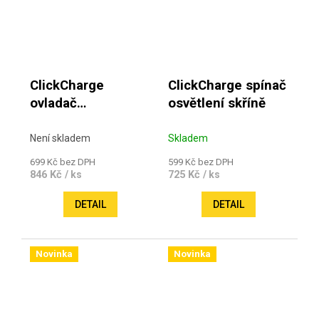
ClickCharge
ClickCharge spínač
ovladač
osvětlení skříně
jednokanálový bílý
Není skladem
Skladem
699 Kč bez DPH
599 Kč bez DPH
846 Kč
725 Kč
/ ks
/ ks
DETAIL
DETAIL
Novinka
Novinka