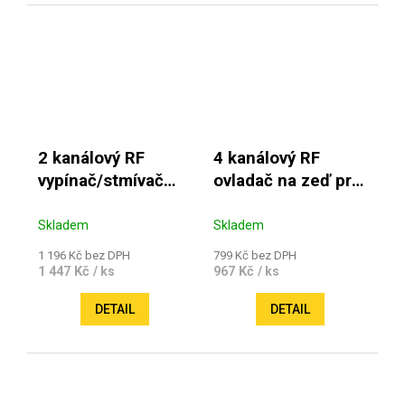
2 kanálový RF
4 kanálový RF
vypínač/stmívač
ovladač na zeď pro
bílá
CCT pásky WALLIE
Skladem
Skladem
1 196 Kč bez DPH
799 Kč bez DPH
1 447 Kč
967 Kč
/ ks
/ ks
DETAIL
DETAIL