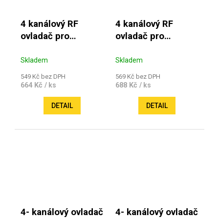
4 kanálový RF
4 kanálový RF
ovladač pro
ovladač pro
jednobarevné
RGB/RGBW pásky
pásky
Skladem
Skladem
549 Kč bez DPH
569 Kč bez DPH
664 Kč
688 Kč
/ ks
/ ks
DETAIL
DETAIL
4- kanálový ovladač
4- kanálový ovladač