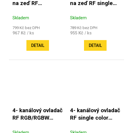
na zeď RF
na zeď RF single
RGB/RGBW color
color (30m)
(30m)
Skladem
Skladem
799 Kč bez DPH
789 Kč bez DPH
967 Kč
955 Kč
/ ks
/ ks
DETAIL
DETAIL
4- kanálový ovladač
4- kanálový ovladač
RF RGB/RGBW
RF single color
color (30m)
(30m)
Skladem
Skladem