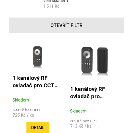
Není skladem
1 511 Kč
OTEVŘÍT FILTR
Výpis produktů
1 kanálový RF
ovladač pro CCT
1 kanálový RF
pásky Essential
ovladač pro
Skladem
jednobarevné
599 Kč bez DPH
pásky Essential
Skladem
725 Kč
/ ks
589 Kč bez DPH
713 Kč
/ ks
DETAIL