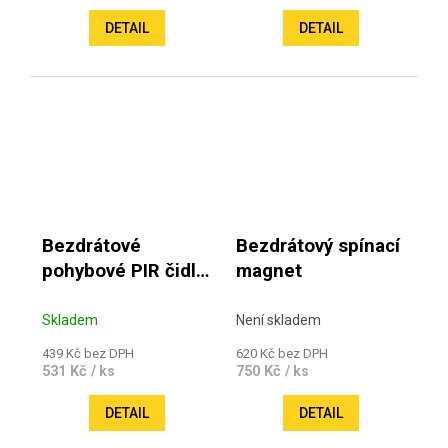
DETAIL
DETAIL
Bezdrátové
Bezdrátový spínací
pohybové PIR čidlo
magnet
ART
Skladem
Není skladem
439 Kč bez DPH
620 Kč bez DPH
531 Kč
750 Kč
/ ks
/ ks
DETAIL
DETAIL