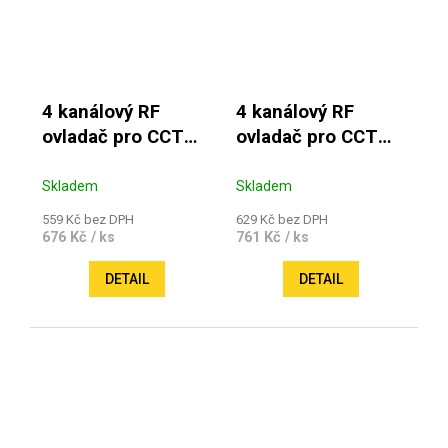
4 kanálový RF
4 kanálový RF
ovladač pro CCT
ovladač pro CCT
pásky BASIC
pásky Essential
Skladem
Skladem
559 Kč bez DPH
629 Kč bez DPH
676 Kč
761 Kč
/ ks
/ ks
DETAIL
DETAIL