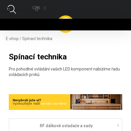
Přejít na obsah
CZK
NÁ
E-shop
/
Spínací technika
Spínací technika
Pro pohodlné ovládání vašich LED komponent nabízíme řadu
ovládacích prvků.
RF dálkové ovladače a sady