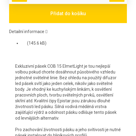
Přidat do košíku
Detailní informace
(145.6 kB)
Exkluzivní pásek COB 15 ElmetLight je tou nejlepší
volbou pokud chcete dosáhnout působivého vzhledu
jednotné světelné linie. Bez ohledu na použitý difuzor
led pásek svítí jako jeden celek, nikoliv jako světelné
body. Je vhodný ke kuchyňským linkám, k osvětlení
pracovních ploch, tvorbu světelných prvků, osvětlení
skříní atd. Kvalitní čipy Epistar jsou zárukou dlouhé
životnosti led pásku. Silná vodivá měděná vrstva
zajišťující výdrž a odolnost pásku odlišuje tento pásek
od levnějších alternativ.
Pro zachování životnosti pásku a jeho svítivosti je nutné
pásek instalovat do hliníkových profilů.