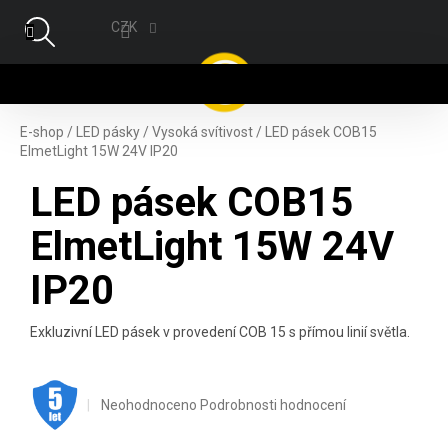
Přejít na obsah
CZK
NÁ
E-shop
/
LED pásky
/
Vysoká svítivost
/
LED pásek COB15
ElmetLight 15W 24V IP20
LED pásek COB15
ElmetLight 15W 24V
IP20
Exkluzivní LED pásek v provedení COB 15 s přímou linií světla.
.
Průměrné hodnocení produktu je 0,0 z 5 hvězdiček.
Neohodnoceno
Podrobnosti hodnocení