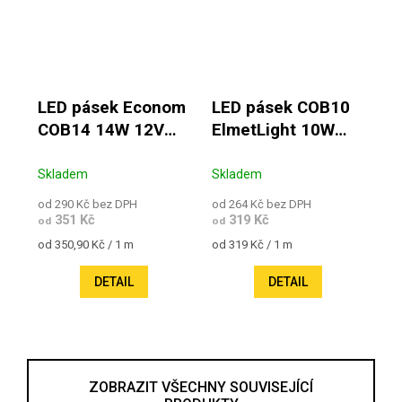
LED pásek Econom
LED pásek COB10
COB14 14W 12V
ElmetLight 10W
IP20
24V IP20
Skladem
Skladem
od 290 Kč bez DPH
od 264 Kč bez DPH
351 Kč
319 Kč
od
od
Měrná cena:
Měrná cena:
od 350,90 Kč / 1 m
od 319 Kč / 1 m
DETAIL
DETAIL
ZOBRAZIT VŠECHNY SOUVISEJÍCÍ