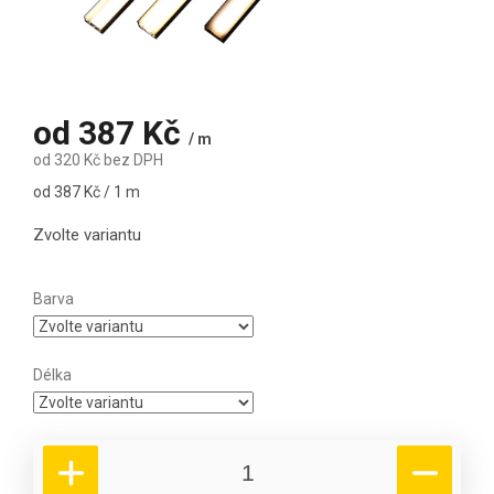
od
387 Kč
/ m
od
320 Kč
bez DPH
Měrná cena:
od 387 Kč / 1 m
Zvolte variantu
Barva
Délka