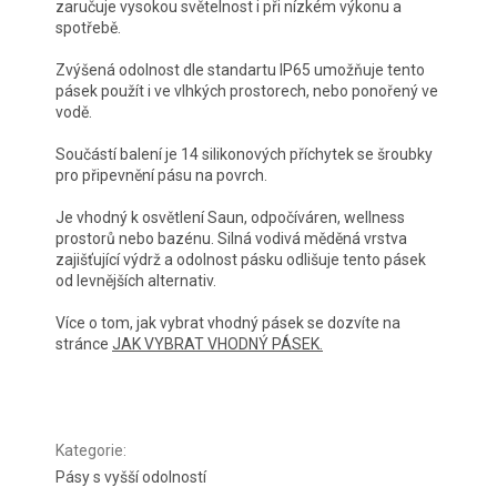
zaručuje vysokou světelnost i při nízkém výkonu a
spotřebě.
Zvýšená odolnost dle standartu IP65 umožňuje tento
pásek použít i ve vlhkých prostorech, nebo ponořený ve
vodě.
Součástí balení je 14 silikonových příchytek se šroubky
pro připevnění pásu na povrch.
Je vhodný k osvětlení Saun, odpočíváren, wellness
prostorů nebo bazénu. Silná vodivá měděná vrstva
zajišťující výdrž a odolnost pásku odlišuje tento pásek
od levnějších alternativ.
Více o tom, jak vybrat vhodný pásek se dozvíte na
stránce
JAK VYBRAT VHODNÝ PÁSEK.
Kategorie
:
Pásy s vyšší odolností