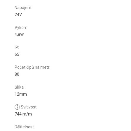
Napájení
:
24V
Výkon
:
4,8W
IP
:
65
Počet čipů na metr
:
80
Šířka
:
12mm
?
Svítivost
:
744lm/m
Dělitelnost
: