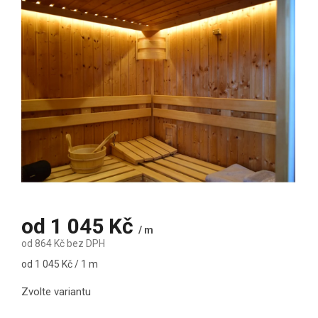
od
1 045 Kč
/ m
od
864 Kč
bez DPH
Měrná cena:
od 1 045 Kč / 1 m
Zvolte variantu