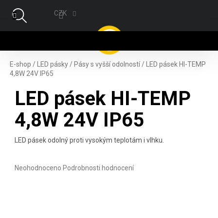
Přejít na obsah
CZK
NÁ
E-shop
/
LED pásky
/
Pásy s vyšší odolností
/
LED pásek HI-TEMP
4,8W 24V IP65
LED pásek HI-TEMP
4,8W 24V IP65
LED pásek odolný proti vysokým teplotám i vlhku.
Průměrné hodnocení produktu je 0,0 z 5 hvězdiček.
Neohodnoceno
Podrobnosti hodnocení