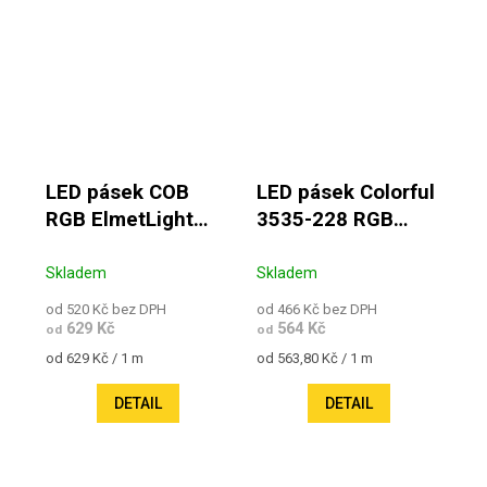
LED pásek COB
LED pásek Colorful
RGB ElmetLight
3535-228 RGB
14,4W 24V IP20
W+WW 23W 24V
IP20
Skladem
Skladem
od 520 Kč bez DPH
od 466 Kč bez DPH
629 Kč
564 Kč
od
od
Měrná cena:
Měrná cena:
od 629 Kč / 1 m
od 563,80 Kč / 1 m
DETAIL
DETAIL