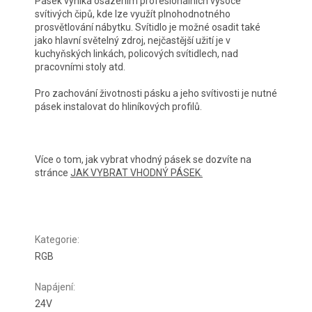
Pásek vyniká osazením profesionálních vysoce
svítivých čipů, kde lze využít plnohodnotného
prosvětlování nábytku. Svítidlo je možné osadit také
jako hlavní světelný zdroj, nejčastější užití je v
kuchyňských linkách, policových svítidlech, nad
pracovními stoly atd.
Pro zachování životnosti pásku a jeho svítivosti je nutné
pásek instalovat do hliníkových profilů.
Více o tom, jak vybrat vhodný pásek se dozvíte na
stránce
JAK VYBRAT VHODNÝ PÁSEK.
Kategorie
:
RGB
Napájení
:
24V