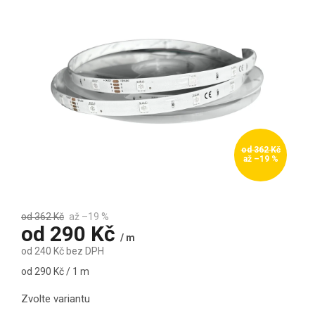
od 362 Kč
až –19 %
od 362 Kč
až –19 %
od
290 Kč
/ m
od
240 Kč
bez DPH
Měrná cena:
od 290 Kč / 1 m
Zvolte variantu