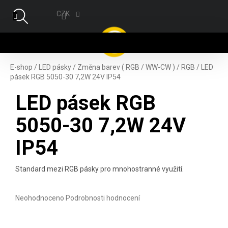
Přejít na obsah
CZK
NÁ
E-shop
/
LED pásky
/
Změna barev ( RGB / WW-CW )
/
RGB
/
LED
pásek RGB 5050-30 7,2W 24V IP54
LED pásek RGB
5050-30 7,2W 24V
IP54
Standard mezi RGB pásky pro mnohostranné využití.
Průměrné hodnocení produktu je 0,0 z 5 hvězdiček.
Neohodnoceno
Podrobnosti hodnocení