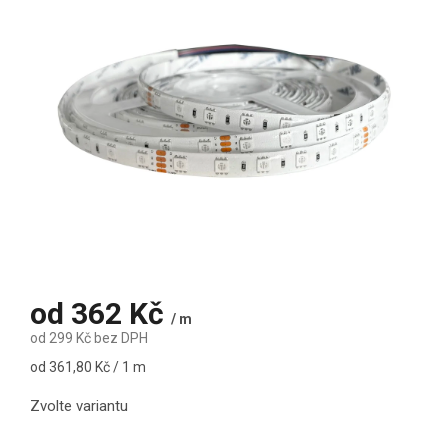
od
362 Kč
/ m
od
299 Kč
bez DPH
Měrná cena:
od 361,80 Kč / 1 m
Zvolte variantu