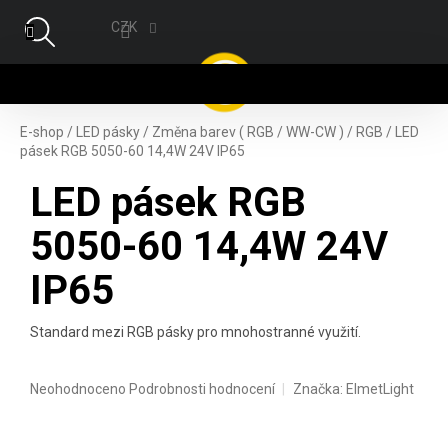
Přejít na obsah
CZK
NÁ
E-shop
/
LED pásky
/
Změna barev ( RGB / WW-CW )
/
RGB
/
LED
pásek RGB 5050-60 14,4W 24V IP65
LED pásek RGB
5050-60 14,4W 24V
IP65
Standard mezi RGB pásky pro mnohostranné využití.
Průměrné hodnocení produktu je 0,0 z 5 hvězdiček.
Neohodnoceno
Podrobnosti hodnocení
Značka:
ElmetLight