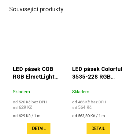
Související produkty
LED pásek COB
LED pásek Colorful
RGB ElmetLight
3535-228 RGB
14,4W 24V IP20
W+WW 23W 24V
IP20
Skladem
Skladem
od 520 Kč bez DPH
od 466 Kč bez DPH
629 Kč
564 Kč
od
od
Měrná cena:
Měrná cena:
od 629 Kč / 1 m
od 563,80 Kč / 1 m
DETAIL
DETAIL