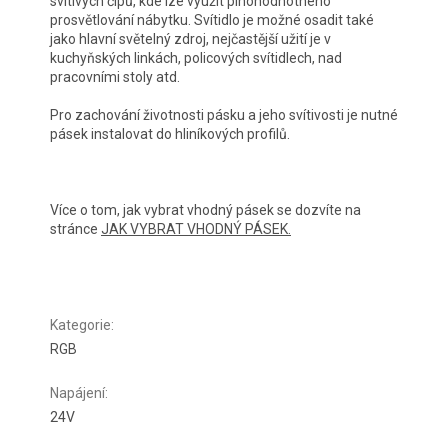
svítivých čipů, kde lze využít plnohodnotného
prosvětlování nábytku. Svítidlo je možné osadit také
jako hlavní světelný zdroj, nejčastější užití je v
kuchyňských linkách, policových svítidlech, nad
pracovními stoly atd.
Pro zachování životnosti pásku a jeho svítivosti je nutné
pásek instalovat do hliníkových profilů.
Více o tom, jak vybrat vhodný pásek se dozvíte na
stránce
JAK VYBRAT VHODNÝ PÁSEK.
Kategorie
:
RGB
Napájení
:
24V