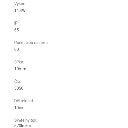
Výkon
:
14,4W
IP
:
65
Počet čipů na metr
:
60
Šířka
:
10mm
Čip
:
5050
Dělitelnost
:
10cm
Světelný tok
:
570lm/m