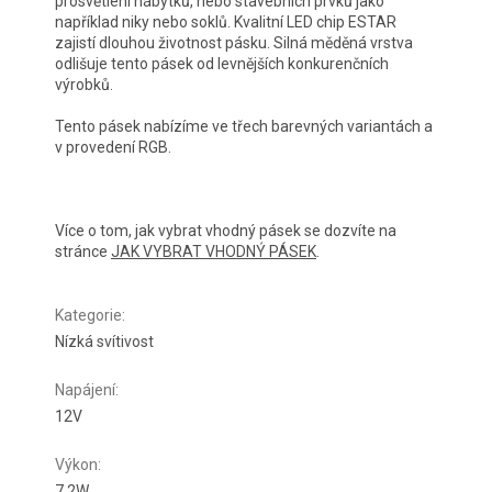
prosvětlení nábytků, nebo stavebních prvků jako
například niky nebo soklů. Kvalitní LED chip ESTAR
zajistí dlouhou životnost pásku. Silná měděná vrstva
odlišuje tento pásek od levnějších konkurenčních
výrobků.
Tento pásek nabízíme ve třech barevných variantách a
v provedení RGB.
Více o tom, jak vybrat vhodný pásek se dozvíte na
stránce
JAK VYBRAT VHODNÝ PÁSEK
.
Kategorie
:
Nízká svítivost
Napájení
:
12V
Výkon
:
7,2W