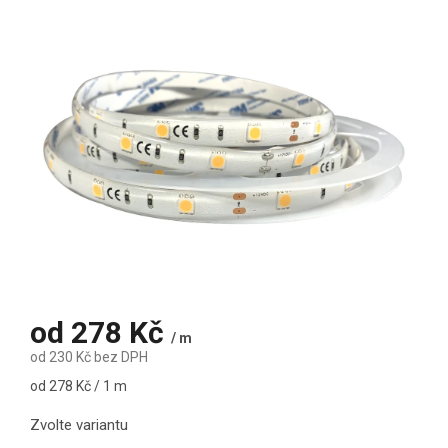
od
278 Kč
/ m
od
230 Kč
bez DPH
Měrná cena:
od 278 Kč / 1 m
Zvolte variantu