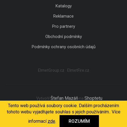
Katalogy
Reklamace
Pro partnery
Obchodní podmínky
Podmínky ochrany osobních údajů
ElmetGroup.cz
ElmetFire.cz
Štefan Mazáň
Shoptetu
Vytvořil
na
Tento web používá soubory cookie. Dalším procházením
tohoto webu vyjadřujete souhlas s jejich používáním.. Více
Copyright 2026
ELMET Light
. Všechna práva vyhrazena.
informací
zde
.
ROZUMÍM