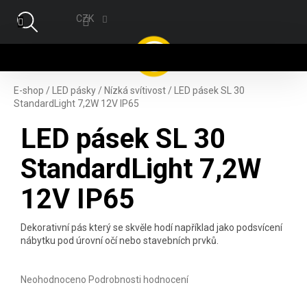
Přejít na obsah
CZK
NÁ
E-shop
/
LED pásky
/
Nízká svítivost
/
LED pásek SL 30
StandardLight 7,2W 12V IP65
LED pásek SL 30
StandardLight 7,2W
12V IP65
Dekorativní pás který se skvěle hodí například jako podsvícení
nábytku pod úrovní očí nebo stavebních prvků.
Průměrné hodnocení produktu je 0,0 z 5 hvězdiček.
Neohodnoceno
Podrobnosti hodnocení