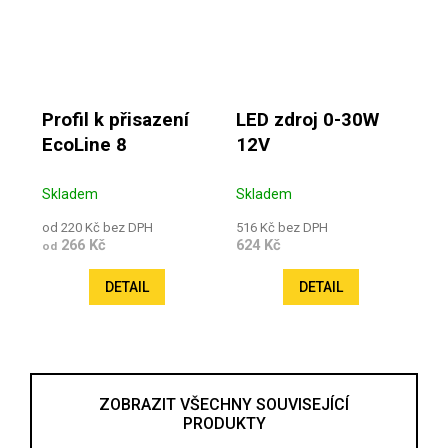
Profil k přisazení
LED zdroj 0-30W
EcoLine 8
12V
Skladem
Skladem
od 220 Kč bez DPH
516 Kč bez DPH
266 Kč
624 Kč
od
DETAIL
DETAIL
ZOBRAZIT VŠECHNY SOUVISEJÍCÍ
PRODUKTY