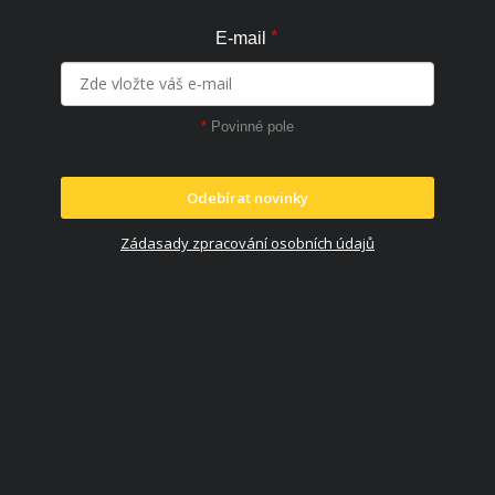
*
E-mail
*
Povinné pole
Odebírat novinky
Zádasady zpracování osobních údajů