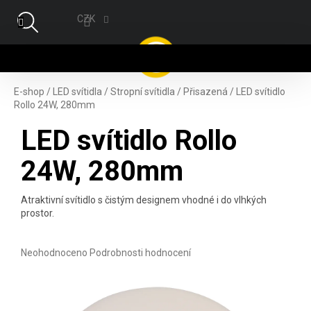
Přejít na obsah
CZK
NÁ
E-shop
/
LED svítidla
/
Stropní svítidla
/
Přisazená
/
LED svítidlo
Rollo 24W, 280mm
LED svítidlo Rollo
24W, 280mm
Atraktivní svítidlo s čistým designem vhodné i do vlhkých
prostor.
Průměrné hodnocení produktu je 0,0 z 5 hvězdiček.
Neohodnoceno
Podrobnosti hodnocení