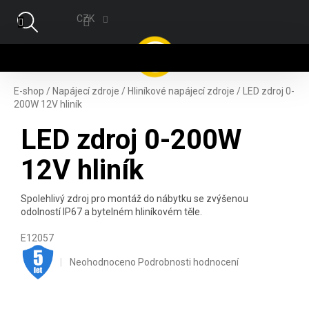
Přejít na obsah
CZK
NÁ
E-shop
/
Napájecí zdroje
/
Hliníkové napájecí zdroje
/
LED zdroj 0-
200W 12V hliník
LED zdroj 0-200W
12V hliník
Spolehlivý zdroj pro montáž do nábytku se zvýšenou
odolností IP67 a bytelném hliníkovém těle.
E12057
.
Průměrné hodnocení produktu je 0,0 z 5 hvězdiček.
Neohodnoceno
Podrobnosti hodnocení