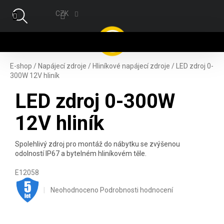
Přejít na obsah
CZK
NÁ
E-shop
/
Napájecí zdroje
/
Hliníkové napájecí zdroje
/
LED zdroj 0-
300W 12V hliník
LED zdroj 0-300W
12V hliník
Spolehlivý zdroj pro montáž do nábytku se zvýšenou
odolností IP67 a bytelném hliníkovém těle.
E12058
.
Průměrné hodnocení produktu je 0,0 z 5 hvězdiček.
Neohodnoceno
Podrobnosti hodnocení