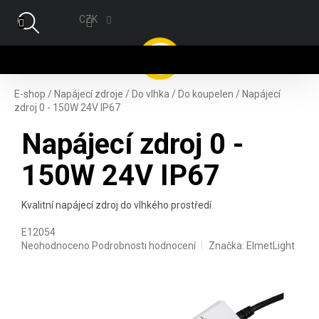
Přejít na obsah
CZK
NÁ
E-shop
/
Napájecí zdroje
/
Do vlhka
/
Do koupelen
/
Napájecí
zdroj 0 - 150W 24V IP67
Napájecí zdroj 0 -
150W 24V IP67
Kvalitní napájecí zdroj do vlhkého prostředí
E12054
Průměrné hodnocení produktu je 0,0 z 5 hvězdiček.
Neohodnoceno
Podrobnosti hodnocení
Značka:
ElmetLight