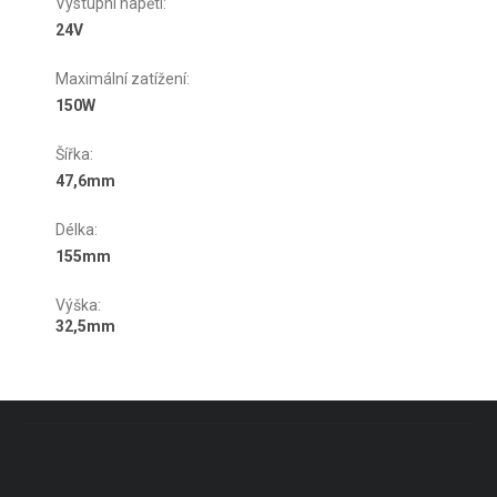
Výstupní napětí
:
24V
Maximální zatížení
:
150W
Šířka
:
47,6mm
Délka
:
155mm
Výška
:
32,5mm
Zápatí