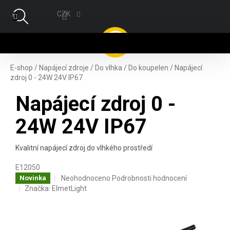
Přejít na obsah
CZK
NÁ
E-shop
/
Napájecí zdroje
/
Do vlhka
/
Do koupelen
/
Napájecí
zdroj 0 - 24W 24V IP67
Napájecí zdroj 0 -
24W 24V IP67
Kvalitní napájecí zdroj do vlhkého prostředí
E12050
Průměrné hodnocení produktu je 0,0 z 5 hvězdiček.
Neohodnoceno
Podrobnosti hodnocení
Novinka
Značka:
ElmetLight