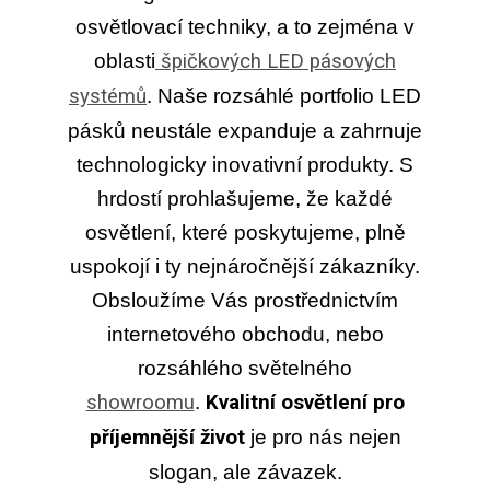
osvětlovací techniky, a to zejména v
oblasti
špičkových LED pásových
systémů
. Naše rozsáhlé portfolio LED
pásků neustále expanduje a zahrnuje
technologicky inovativní produkty. S
hrdostí prohlašujeme, že každé
osvětlení, které poskytujeme, plně
uspokojí i ty nejnáročnější zákazníky.
Obsloužíme Vás prostřednictvím
internetového obchodu, nebo
rozsáhlého světelného
showroomu
.
Kvalitní osvětlení pro
příjemnější život
je pro nás nejen
slogan, ale závazek.