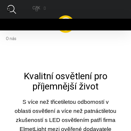
Přejít na obsah
CZK
NÁ
O nás
Kvalitní osvětlení pro
příjemnější život
S více než třicetiletou odborností v
oblasti osvětlení a více než patnáctiletou
zkušeností s LED osvětlením patří firma
ElmetLight mezi ověřené dodavatele