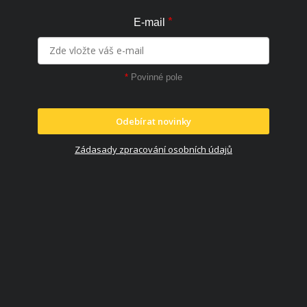
*
E-mail
*
Povinné pole
Odebírat novinky
Zádasady zpracování osobních údajů