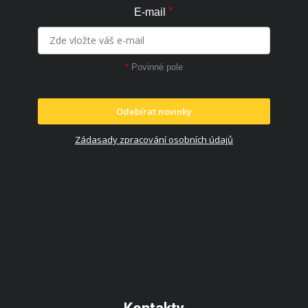
*
E-mail
*
Povinné pole
Odebírat novinky
Zádasady zpracování osobních údajů