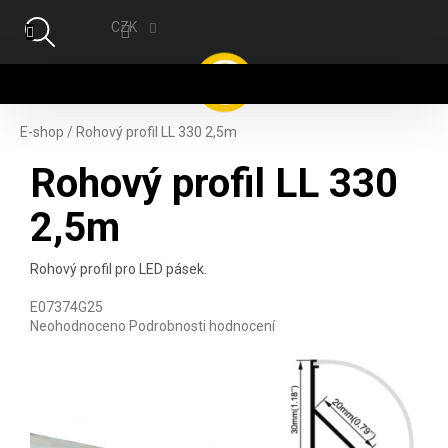
Přejít na obsah
CZK
NÁ
E-shop
/
Rohový profil LL 330 2,5m
Rohový profil LL 330
2,5m
Rohový profil pro LED pásek.
E07374G25
Průměrné hodnocení produktu je 0,0 z 5 hvězdiček.
Neohodnoceno
Podrobnosti hodnocení