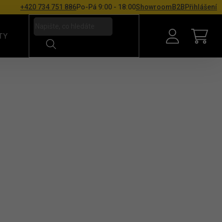
+420 734 751 886
Po-Pá 9:00 - 18:00
Showroom
B2B
Přihlášení
TY
NÁKU