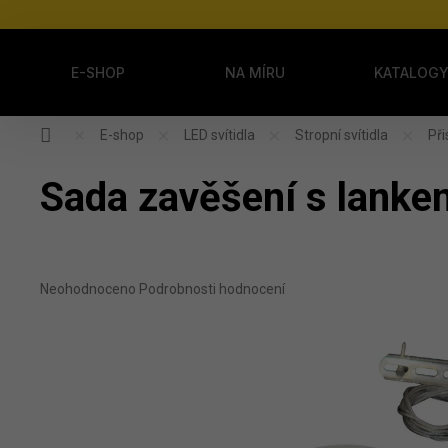
Přejít na obsah
E-SHOP
NA MÍRU
KATALOG
Domů
E-shop
LED svítidla
Stropní svítidla
Př
Sada zavěšení s lank
Průměrné hodnocení produktu je 0,0 z 5 hvězdiček.
Neohodnoceno
Podrobnosti hodnocení