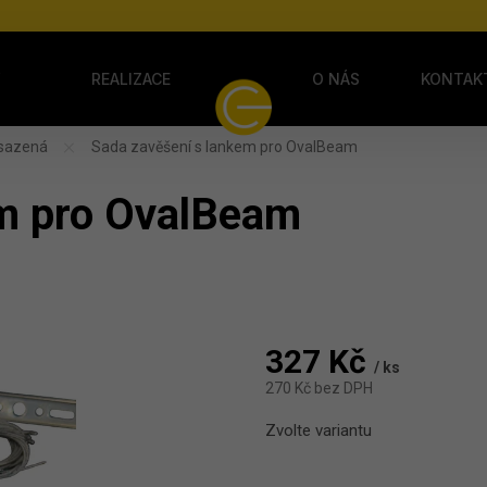
Y
REALIZACE
O NÁS
KONTAK
isazená
Sada zavěšení s lankem pro OvalBeam
em pro OvalBeam
327 Kč
/ ks
270 Kč bez DPH
Měrná cena:
Zvolte variantu