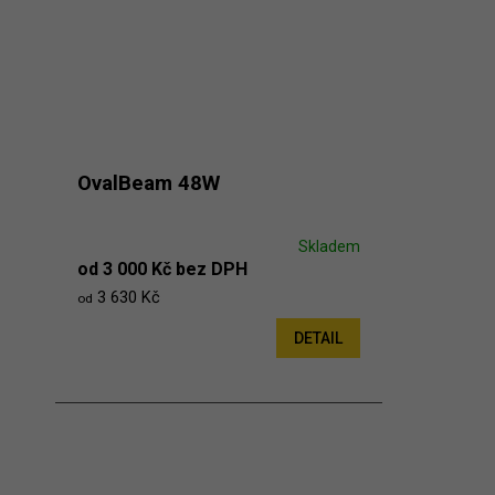
OvalBeam 48W
Skladem
od 3 000 Kč bez DPH
3 630 Kč
od
DETAIL