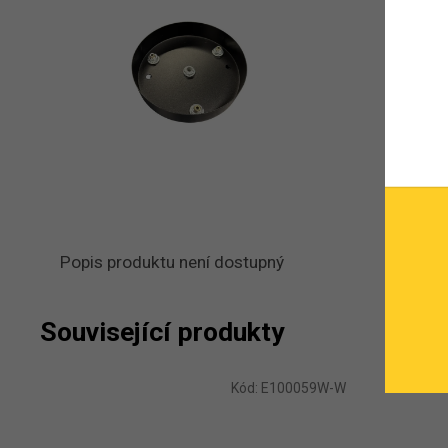
Popis produktu není dostupný
Související produkty
Kód:
E100059W-W