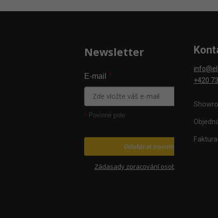
Zápatí
Kont
Newsletter
info@el
*
E-mail
+420 73
Showro
*
Povinné pole
Objedn
Faktur
Odebírat novinky
Zádasady zpracování osobních údajů