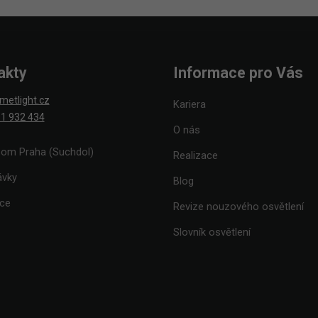
akty
Informace pro Vás
metlight.cz
Kariera
1 932 434
O nás
om Praha (Suchdol)
Realizace
ávky
Blog
ace
Revize nouzového osvětlení
Slovník osvětlení