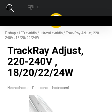
Přejít na obsah
CZK
NÁ
E-shop
/
LED svítidla
/
Lištová svítidla
/
TrackRay Adjust, 220-
240V , 18/20/22/24W
TrackRay Adjust,
220-240V ,
18/20/22/24W
Průměrné hodnocení produktu je 0,0 z 5 hvězdiček.
Neohodnoceno
Podrobnosti hodnocení