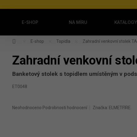
Přejít na obsah
E-SHOP
NA MÍRU
KATALOG
Domů
E-shop
Topidla
Zahradní venkovní stolek T
Zahradní venkovní sto
Banketový stolek s topidlem umístěným v pods
ET0048
Průměrné hodnocení produktu je 0,0 z 5 hvězdiček.
Neohodnoceno
Podrobnosti hodnocení
Značka:
ELMETFIRE