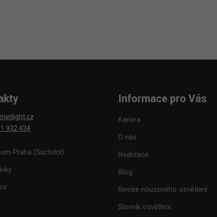
akty
Informace pro Vás
metlight.cz
Kariera
1 932 434
O nás
om Praha (Suchdol)
Realizace
ávky
Blog
ace
Revize nouzového osvětlení
Slovník osvětlení