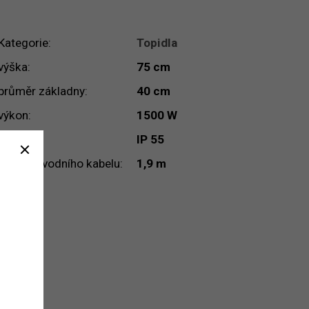
Kategorie
:
Topidla
výška
:
75 cm
průměr základny
:
40 cm
výkon
:
1500 W
krytí
:
IP 55
délka přívodního kabelu
:
1,9 m