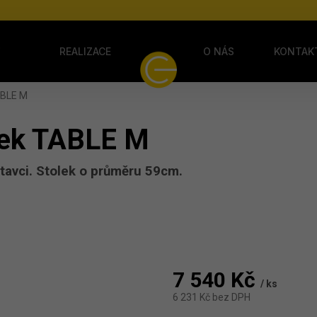
Y
REALIZACE
O NÁS
KONTAK
ABLE M
lek TABLE M
tavci. Stolek o průměru 59cm.
7 540 Kč
/ ks
6 231 Kč
bez DPH