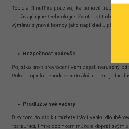
Topidla ElmetFire používají karbonové trubice kter
používající jiné technologie. Životnost trubic je 8
výměnu plynové bomby jako například u plynových
Bezpečnost nadevše
Pojistka proti převrácení Vám zajistí nerušený odp
Pokud topidlo nebude v vertikální poloze, jednod
Prodlužte své večery
Díky tomuto stolku můžete trávit venku dlouhé ve
restauraci, tímto doplňkem můžete dopřát svým 