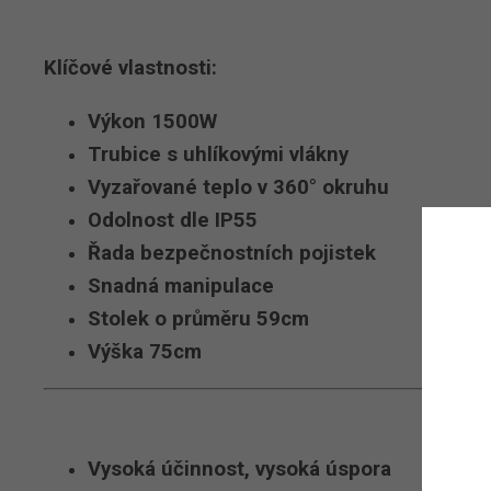
Klíčové vlastnosti:
Výkon 1500W
Trubice s uhlíkovými vlákny
Vyzařované teplo v 360
°
okruhu
Odolnost dle IP55
Řada bezpečnostních pojistek
Snadná manipulace
Stolek o průměru 59cm
Výška 75cm
Vysoká účinnost, vysoká úspora