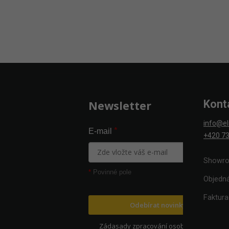
Zápatí
Kont
Newsletter
info@el
*
E-mail
+420 73
Showro
*
Povinné pole
Objedn
Faktur
Odebírat novinky
Zádasady zpracování osobních údajů