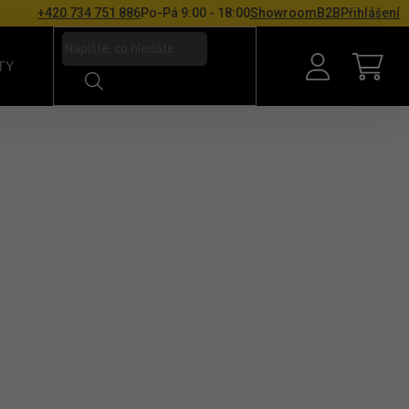
+420 734 751 886
Po-Pá 9:00 - 18:00
Showroom
B2B
Přihlášení
TY
NÁKU