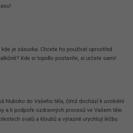
času!
v kde je zásuvka. Chcete ho používat uprostřed
kóně? Kde si topidlo postavíte, si určete sami!
iká hluboko do Vašeho těla, čímž dochází k uvolnění
ěny a k podpoře ozdravných procesů ve Vašem těle.
olestech svalů a kloubů a výrazně urychlují léčbu