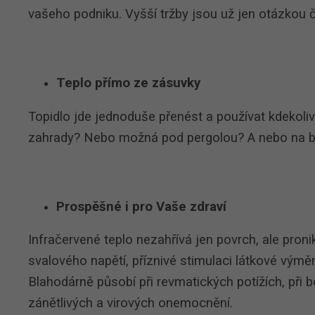
vašeho podniku. Vyšší tržby jsou už jen otázkou 
Teplo přímo ze zásuvky
Topidlo jde jednoduše přenést a používat kdekoli
zahrady? Nebo možná pod pergolou? A nebo na bal
Prospěšné i pro Vaše zdraví
Infračervené teplo nezahřívá jen povrch, ale pron
svalového napětí, příznivé stimulaci látkové vým
Blahodárně působí při revmatických potížích, při b
zánětlivých a virových onemocnění.