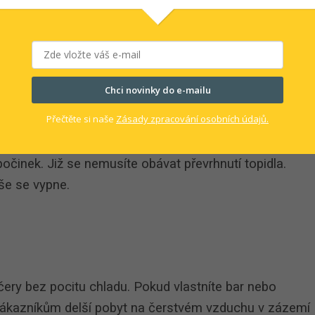
é jsou o 30 - 150% účinnější než jiná topidla
000h, tedy po zakoupení topidla nemusíte už řešit
 ohřívačů.
Chci novinky do e-mailu
Přečtěte si naše
Zásady zpracování osobních údajů.
očinek. Již se nemusíte obávat převrhnutí topidla.
uše se vypne.
čery bez pocitu chladu. Pokud vlastníte bar nebo
zákazníkům delší pobyt na čerstvém vzduchu v zázemí