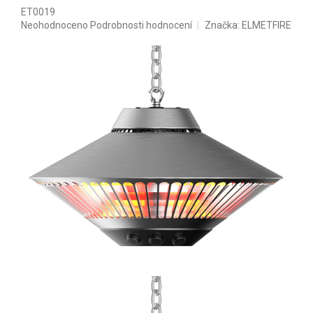
ET0019
Průměrné hodnocení produktu je 0,0 z 5 hvězdiček.
Neohodnoceno
Podrobnosti hodnocení
Značka:
ELMETFIRE