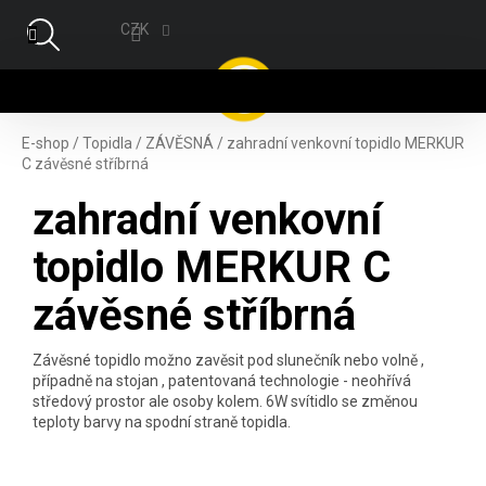
Přejít na obsah
CZK
NÁ
E-shop
/
Topidla
/
ZÁVĚSNÁ
/
zahradní venkovní topidlo MERKUR
C závěsné stříbrná
zahradní venkovní
topidlo MERKUR C
závěsné stříbrná
Závěsné topidlo možno zavěsit pod slunečník nebo volně ,
případně na stojan , patentovaná technologie - neohřívá
středový prostor ale osoby kolem. 6W svítidlo se změnou
teploty barvy na spodní straně topidla.