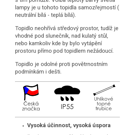
s tím pomůže. Volba teploty barvy světla
lampy je u tohoto topidla samozřejmostí (
neutrální bílá - teplá bílá).
Topidlo neohřívá středový prostor, tudíž je
vhodné pod slunečník, nad kulatý stůl,
nebo kamkoliv kde by bylo vytápění
prostoru přímo pod topidlem nežádoucí.
Topidlo je odolné proti povětrnostním
podmínkám i dešti.
Vysoká účinnost, vysoká úspora