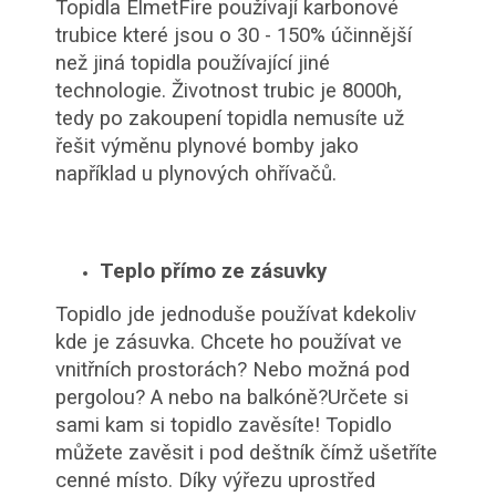
Topidla ElmetFire používají karbonové
trubice které jsou o 30 - 150% účinnější
než jiná topidla používající jiné
technologie. Životnost trubic je 8000h,
tedy po zakoupení topidla nemusíte už
řešit výměnu plynové bomby jako
například u plynových ohřívačů.
Teplo přímo ze zásuvky
Topidlo jde jednoduše používat kdekoliv
kde je zásuvka. Chcete ho používat ve
vnitřních prostorách? Nebo možná pod
pergolou? A nebo na balkóně?Určete si
sami kam si topidlo zavěsíte! Topidlo
můžete zavěsit i pod deštník čímž ušetříte
cenné místo. Díky výřezu uprostřed