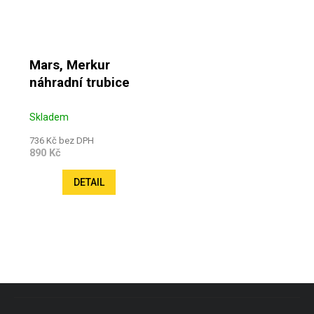
Mars, Merkur
náhradní trubice
Skladem
736 Kč bez DPH
890 Kč
DETAIL
Zápatí