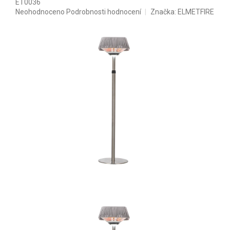
ET0036
Průměrné hodnocení produktu je 0,0 z 5 hvězdiček.
Neohodnoceno
Podrobnosti hodnocení
Značka:
ELMETFIRE