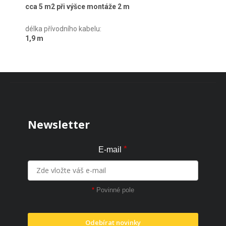
cca 5 m2 při výšce montáže 2 m
délka přívodního kabelu
:
1,9 m
Zápatí
Newsletter
*
E-mail
*
Povinné pole
Odebírat novinky