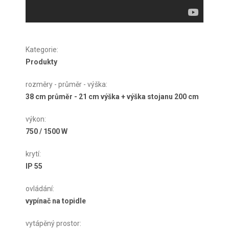
Kategorie
:
Produkty
rozměry - průměr - výška
:
38 cm průměr - 21 cm výška + výška stojanu 200 cm
výkon
:
750 / 1500 W
krytí
:
IP 55
ovládání
:
vypínač na topidle
vytápěný prostor
: