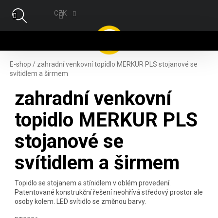
Přejít na obsah
CZK
NÁ
E-shop
/
zahradní venkovní topidlo MERKUR PLS stojanové se
svítidlem a širmem
zahradní venkovní
topidlo MERKUR PLS
stojanové se
svítidlem a širmem
Topidlo se stojanem a stínidlem v oblém provedení.
Patentované konstrukční řešení neohřívá středový prostor ale
osoby kolem. LED svítidlo se změnou barvy.