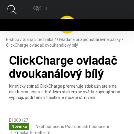
Přejít na obsah
CZK
NÁ
E-shop
/
Spínací technika
/
Ovladače pro jednobarevné pásky
/
ClickCharge ovladač dvoukanálový bílý
ClickCharge ovladač
dvoukanálový bílý
Kinetický spínač ClickCharge přeměňuje stisk uživatele na
elektrickou energii. Krátkým stiskem se světla zapínají nebo
vypínají, podržením tlačítka je možné stmívání.
E1000127
Průměrné hodnocení produktu je 0,0 z 5 hvězdiček.
Neohodnoceno
Podrobnosti hodnocení
Novinka
Značka:
ElmetLight