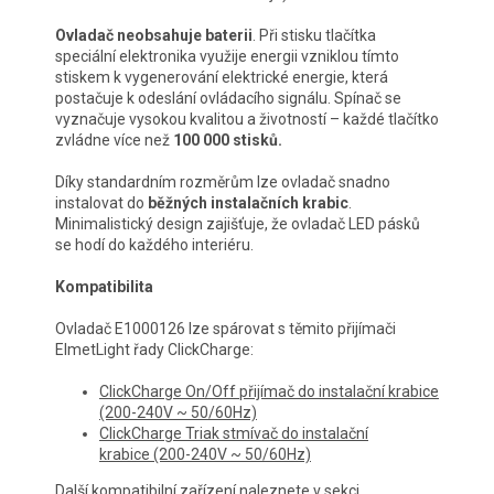
Ovladač neobsahuje baterii
. Při stisku tlačítka
speciální elektronika využije energii vzniklou tímto
stiskem k vygenerování elektrické energie, která
postačuje k odeslání ovládacího signálu. Spínač se
vyznačuje vysokou kvalitou a životností – každé tlačítko
zvládne více než
100 000 stisků.
Díky standardním rozměrům lze ovladač snadno
instalovat do
běžných instalačních krabic
.
Minimalistický design zajišťuje, že ovladač LED pásků
se hodí do každého interiéru.
Kompatibilita
Ovladač
E1000126
lze spárovat s těmito přijímači
ElmetLight řady ClickCharge:
ClickCharge On/Off přijímač do instalační krabice
(200-240V ~ 50/60Hz)
ClickCharge Triak stmívač do instalační
krabice (200-240V ~ 50/60Hz)
Další kompatibilní zařízení naleznete v sekci