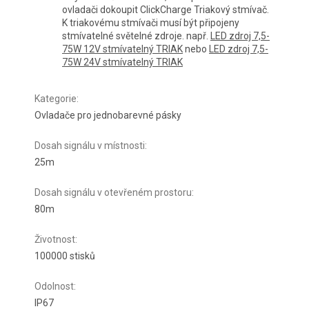
ovladači dokoupit ClickCharge Triakový stmívač.
K triakovému stmívači musí být připojeny
stmívatelné světelné zdroje. např.
LED zdroj 7,5-
75W 12V stmívatelný TRIAK
nebo
LED zdroj 7,5-
75W 24V stmívatelný TRIAK
Kategorie
:
Ovladače pro jednobarevné pásky
Dosah signálu v místnosti
:
25m
Dosah signálu v otevřeném prostoru
:
80m
Životnost
:
100000 stisků
Odolnost
:
IP67