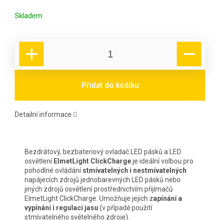
Měrná cena:
Skladem
Přidat do košíku
Detailní informace
Bezdrátový, bezbateriový ovladač LED pásků a LED
osvětlení
ElmetLight ClickCharge
je ideální volbou pro
pohodlné ovládání
stmívatelných i nestmívatelných
napájecích zdrojů jednobarevných LED pásků nebo
jiných zdrojů osvětlení prostřednictvím přijímačů
ElmetLight ClickCharge. Umožňuje jejich z
apínání a
vypínání i regulaci jasu
(v případě použití
stmívatelného světelného zdroje).