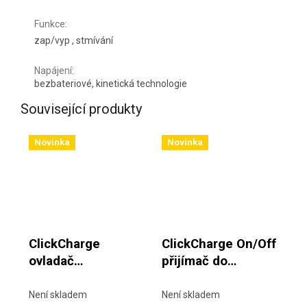
Funkce
:
zap/vyp , stmívání
Napájení
:
bezbateriové, kinetická technologie
Související produkty
Novinka
Novinka
ClickCharge
ClickCharge On/Off
ovladač
přijímač do
jednokanálový bílý
instalační krabice
(200-240V ~
Není skladem
Není skladem