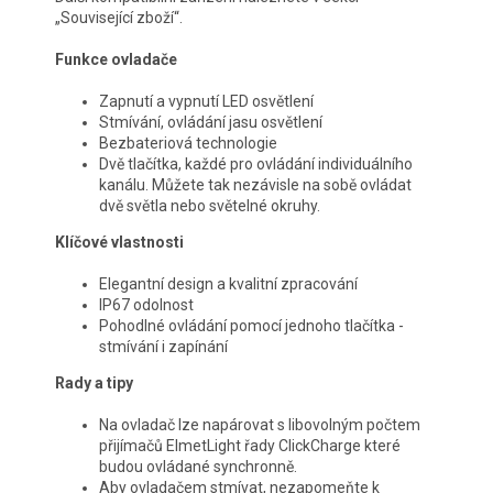
„Související zboží“.
Funkce ovladače
Zapnutí a vypnutí LED osvětlení
Stmívání, ovládání jasu osvětlení
Bezbateriová technologie
Dvě tlačítka, každé pro ovládání individuálního
kanálu. Můžete tak nezávisle na sobě ovládat
dvě světla nebo světelné okruhy.
Klíčové vlastnosti
Elegantní design a kvalitní zpracování
IP67 odolnost
Pohodlné ovládání pomocí jednoho tlačítka -
stmívání i zapínání
Rady a tipy
Na ovladač lze napárovat s libovolným počtem
přijímačů ElmetLight řady ClickCharge které
budou ovládané synchronně.
Aby ovladačem stmívat, nezapomeňte k