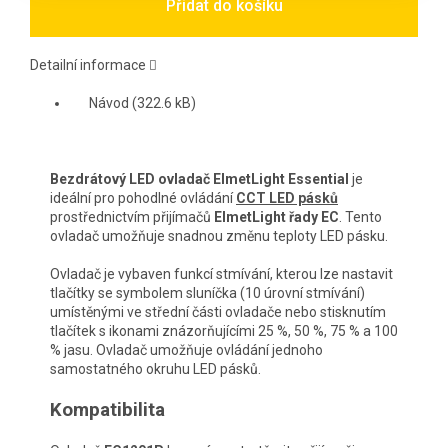
Přidat do košíku
Detailní informace
Návod (322.6 kB)
Bezdrátový LED ovladač ElmetLight Essential
je
ideální pro pohodlné ovládání
CCT LED pásků
prostřednictvím přijímačů
ElmetLight řady EC
. Tento
ovladač umožňuje snadnou změnu teploty LED pásku.
Ovladač je vybaven funkcí stmívání, kterou lze nastavit
tlačítky se symbolem sluníčka (10 úrovní stmívání)
umístěnými ve střední části ovladače nebo stisknutím
tlačítek s ikonami znázorňujícími 25 %, 50 %, 75 % a 100
% jasu. Ovladač umožňuje ovládání jednoho
samostatného okruhu LED pásků.
Kompatibilita