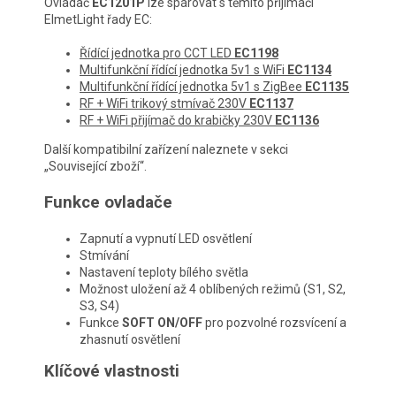
Ovladač
EC1201P
lze spárovat s těmito přijímači
ElmetLight řady EC:
Řídící jednotka pro CCT LED
EC1198
Multifunkční řídící jednotka 5v1 s WiFi
EC1134
Multifunkční řídící jednotka 5v1 s ZigBee
EC1135
RF + WiFi trikový stmívač 230V
EC1137
RF + WiFi přijímač do krabičky 230V
EC1136
Další kompatibilní zařízení naleznete v sekci
„Související zboží“.
Funkce ovladače
Zapnutí a vypnutí LED osvětlení
Stmívání
Nastavení teploty bílého světla
Možnost uložení až 4 oblíbených režimů (S1, S2,
S3, S4)
Funkce
SOFT ON/OFF
pro pozvolné rozsvícení a
zhasnutí osvětlení
Klíčové vlastnosti