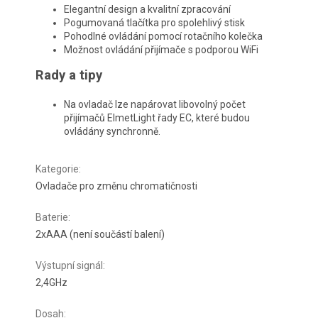
Elegantní design a kvalitní zpracování
Pogumovaná tlačítka pro spolehlivý stisk
Pohodlné ovládání pomocí rotačního kolečka
Možnost ovládání přijímače s podporou WiFi
Rady a tipy
Na ovladač lze napárovat libovolný počet
přijímačů ElmetLight řady EC, které budou
ovládány synchronně.
Kategorie
:
Ovladače pro změnu chromatičnosti
Baterie
:
2xAAA (není součástí balení)
Výstupní signál
:
2,4GHz
Dosah
: