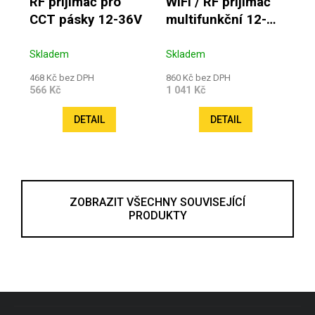
RF přijímač pro
WiFi / RF přijímač
CCT pásky 12-36V
multifunkční 12-
36V
Skladem
Skladem
468 Kč bez DPH
860 Kč bez DPH
566 Kč
1 041 Kč
DETAIL
DETAIL
ZOBRAZIT VŠECHNY SOUVISEJÍCÍ
PRODUKTY
Zápatí