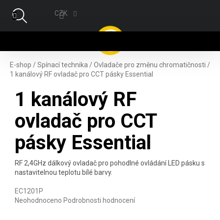
Přejít na obsah
CZK
NÁ
E-shop
/
Spínací technika
/
Ovladače pro změnu chromatičnosti
/
1 kanálový RF ovladač pro CCT pásky Essential
1 kanálový RF
ovladač pro CCT
pásky Essential
RF 2,4GHz dálkový ovladač pro pohodlné ovládání LED pásku s
nastavitelnou teplotu bílé barvy.
EC1201P
Průměrné hodnocení produktu je 0,0 z 5 hvězdiček.
Neohodnoceno
Podrobnosti hodnocení