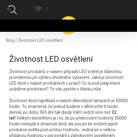
Přejít na obsah
CZK
NÁ
Blog
/
Životnost LED osvětlení
Životnost LED osvětlení
Životnost produktů v našem případě LED světel je důležitou
proměnnou při výběru vhodného vybavení. Jaká je životnost
LED diod v našich produktech v praxi? Co si pod údaji které
uvádíme představit? To vše zjistíte v článku níže.
Životnost diod například v našich dílenských lampách je 50000
hodin. To znamená, že pokud budete v dílně svítit 6 hodin
denně, po dobu 365 dní tak diody Vám vydrží více než
22
let!
Velkým benefitem je i to, že po překročení hodnoty 50000
hodin nedojde k zhasnutí diod, ale pouze ke snížení jejich
produkce světla pod určitou hodnotu. Jedná se o velkou
přidanou hodnotu v porovnání s zářivkovým osvětlením.