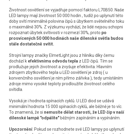
Životnost osvětlení se vyjadřuje pomocí faktoru L70B50. Naše
LED lampy mají životnost 50 000 hodin , tudíž po uplynutí této
doby svítí minimálně polovina čipů s úbytkem světelného toku
o maximálně 30%. Z výzkumu vychází, že lidé nejsou schopni
rozpoznat úbytek svítivosti v rozmezí 30%, proto
po
prosvícených 50 000 hodinách naše dílenské světla budou
stále dostatečně svítit.
Strojní lampy značky ElmetLight jsou z hliníku díky čemu
dochází k
efektivnímu odvodu tepla
z LED čipů. Tím se
prodlužuje jejich životnost a zvyšuje efektivita. Hlavním
zdrojem zbytkového tepla u LED osvětlení je zdroj ( u
konvenčního osvětlení je ním přímo zářivka ), tedy umístěním
zdroje mimo vysoké teploty prodloužíte životnost celého
svítidla.
Vysoká je i hodnota spínacích cyklů. U LED diod se udává
minimální hodnota 15 000 spínacích cyklů, ale běžně je to víc.
To znamená, že si
nemusíte dělat starosti, že LED čip v naší
dílenské lampě "odpálíte"
běžným zapínáním a vypínáním.
Upozornění
: Pokud se rozhodnete své LED lampy po uplynutí