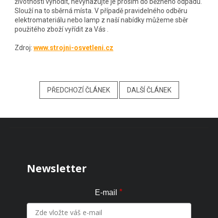
životnosti vyhodit, nevyhazujte je prosím do běžného odpadu.
Slouží na to sběrná místa. V případě pravidelného odběru
elektromateriálu nebo lamp z naší nabídky můžeme sběr
použitého zboží vyřídit za Vás .
Zdroj:
www.strojni-osvetleni.cz
PŘEDCHOZÍ ČLÁNEK
DALŠÍ ČLÁNEK
Zápatí
Newsletter
*
E-mail