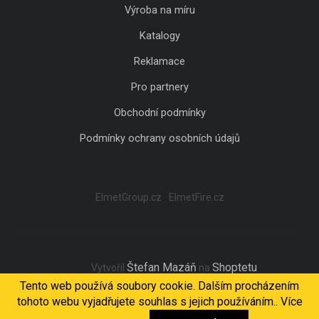
Výroba na míru
Katalogy
Reklamace
Pro partnery
Obchodní podmínky
Podmínky ochrany osobních údajů
ElmetGroup.cz
ElmetFire.cz
Štefan Mazáň
Shoptetu
Vytvořil
na
Tento web používá soubory cookie. Dalším procházením
tohoto webu vyjadřujete souhlas s jejich používáním.. Více
Copyright 2026
ELMET Light
. Všechna práva vyhrazena.