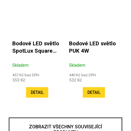
Bodové LED světlo
Bodové LED světlo
SpotLux Square
PUK 4W
2,5W 12V
Skladem
Skladem
457 Kč bez DPH
440 Kč bez DPH
553 Kč
532 Kč
DETAIL
DETAIL
ZOBRAZIT VŠECHNY SOUVISEJÍCÍ