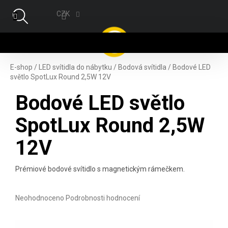
Přejít na obsah
CZK
NÁ
E-shop
/
LED svítidla do nábytku
/
Bodová svítidla
/
Bodové LED
světlo SpotLux Round 2,5W 12V
Bodové LED světlo
SpotLux Round 2,5W
12V
Prémiové bodové svítidlo s magnetickým rámečkem.
Průměrné hodnocení produktu je 0,0 z 5 hvězdiček.
Neohodnoceno
Podrobnosti hodnocení