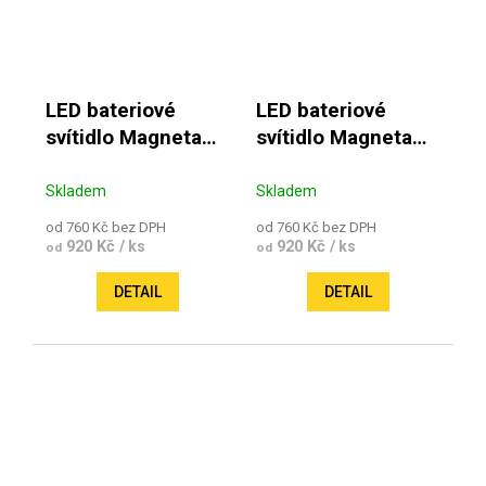
LED bateriové
LED bateriové
svítidlo Magneta
svítidlo Magneta
Aku IR
Aku PIR
Skladem
Skladem
od 760 Kč bez DPH
od 760 Kč bez DPH
920 Kč
920 Kč
/ ks
/ ks
od
od
DETAIL
DETAIL