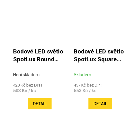
Bodové LED světlo
Bodové LED světlo
SpotLux Round
SpotLux Square
2,5W 12V
2,5W 12V
zapuštěné
Není skladem
Skladem
420 Kč bez DPH
457 Kč bez DPH
508 Kč
553 Kč
/ ks
/ ks
DETAIL
DETAIL