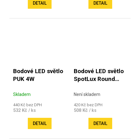
DETAIL
DETAIL
Bodové LED světlo
Bodové LED světlo
PUK 4W
SpotLux Round
2,5W 12V
Skladem
Není skladem
440 Kč bez DPH
420 Kč bez DPH
532 Kč
508 Kč
/ ks
/ ks
DETAIL
DETAIL