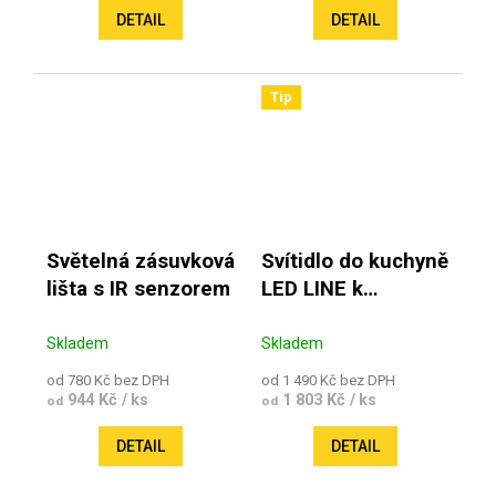
DETAIL
DETAIL
Tip
Světelná zásuvková
Svítidlo do kuchyně
lišta s IR senzorem
LED LINE k
přisazení nad
pracovní linku
Skladem
Skladem
od 780 Kč bez DPH
od 1 490 Kč bez DPH
944 Kč
1 803 Kč
/ ks
/ ks
od
od
DETAIL
DETAIL