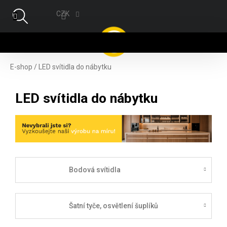
Přejít na obsah
CZK
NÁ
E-shop
/
LED svítidla do nábytku
LED svítidla do nábytku
Bodová svítidla
Šatní tyče, osvětlení šuplíků