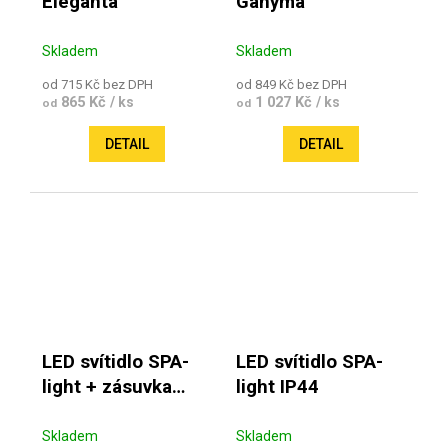
Eleganta
Ganyma
Skladem
Skladem
od 715 Kč bez DPH
od 849 Kč bez DPH
865 Kč
1 027 Kč
/ ks
/ ks
od
od
DETAIL
DETAIL
LED svítidlo SPA-
LED svítidlo SPA-
light + zásuvka
light IP44
IP44
Skladem
Skladem