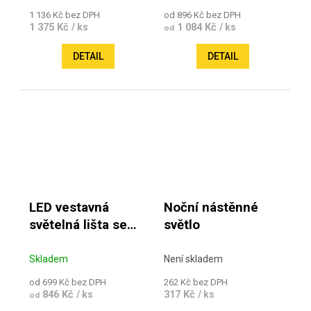
1 136 Kč bez DPH
od 896 Kč bez DPH
1 375 Kč
1 084 Kč
/ ks
/ ks
od
DETAIL
DETAIL
LED vestavná
Noční nástěnné
světelná lišta se
světlo
spínačem
Skladem
Není skladem
od 699 Kč bez DPH
262 Kč bez DPH
846 Kč
317 Kč
/ ks
/ ks
od