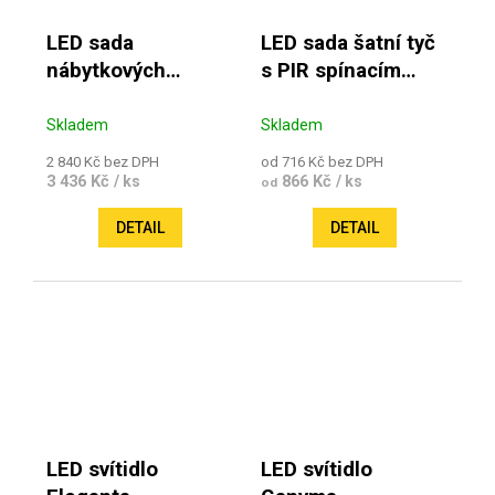
LED sada
LED sada šatní tyč
nábytkových
s PIR spínacím
panelů 3ks
čidlem
Skladem
Skladem
2 840 Kč bez DPH
od 716 Kč bez DPH
3 436 Kč
866 Kč
/ ks
/ ks
od
DETAIL
DETAIL
LED svítidlo
LED svítidlo