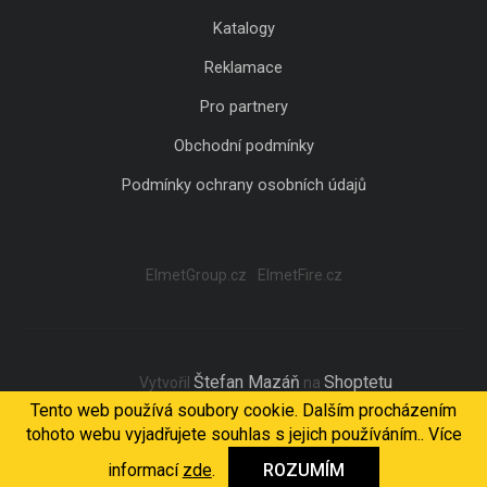
Katalogy
Reklamace
Pro partnery
Obchodní podmínky
Podmínky ochrany osobních údajů
ElmetGroup.cz
ElmetFire.cz
Štefan Mazáň
Shoptetu
Vytvořil
na
Tento web používá soubory cookie. Dalším procházením
tohoto webu vyjadřujete souhlas s jejich používáním.. Více
Copyright 2026
ELMET Light
. Všechna práva vyhrazena.
informací
zde
.
ROZUMÍM