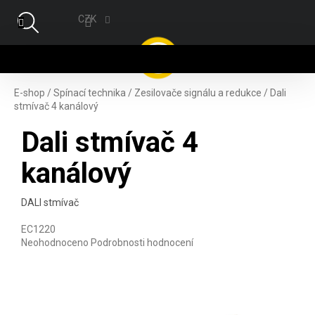
Přejít na obsah
CZK
NÁ
E-shop
/
Spínací technika
/
Zesilovače signálu a redukce
/
Dali
stmívač 4 kanálový
Dali stmívač 4
kanálový
DALI stmívač
EC1220
Průměrné hodnocení produktu je 0,0 z 5 hvězdiček.
Neohodnoceno
Podrobnosti hodnocení