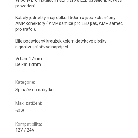
Vhodný pro instalaci mezi trafo a LED osvětlení. Kovové
provedení.
Kabely jednotky mají délku 150cm a jsou zakončeny
AMP konektory ( AMP samice pro LED pás, AMP samec
pro trafo ).
Bíle podsvícený kroužek kolem dotykové plošky
signalizující přívod napájení.
Vrtání: 17mm
Délka: 12mm
Kategorie
:
Spínače do nábytku
Max. zatížení
:
60W
Kompatibilita
:
12V / 24V