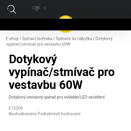
Přejít na obsah
CZK
NÁ
E-shop
/
Spínací technika
/
Spínače do nábytku
/
Dotykový
vypínač/stmívač pro vestavbu 60W
Dotykový
vypínač/stmívač pro
vestavbu 60W
Dotykový vestavný spínač pro ovládání LED osvětlení.
E15209
Průměrné hodnocení produktu je 0,0 z 5 hvězdiček.
Neohodnoceno
Podrobnosti hodnocení