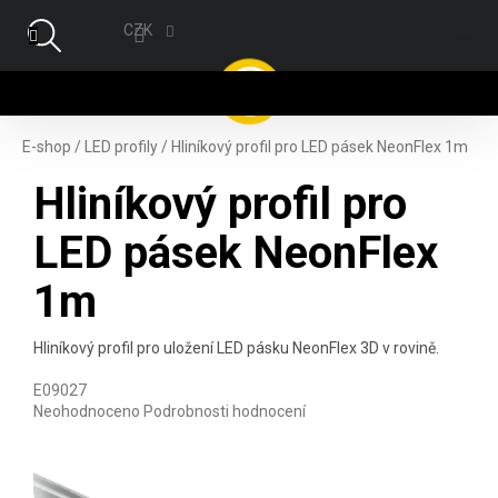
Přejít na obsah
CZK
NÁ
E-shop
/
LED profily
/
Hliníkový profil pro LED pásek NeonFlex 1m
Hliníkový profil pro
LED pásek NeonFlex
1m
Hliníkový profil pro uložení LED pásku NeonFlex 3D v rovině.
E09027
Průměrné hodnocení produktu je 0,0 z 5 hvězdiček.
Neohodnoceno
Podrobnosti hodnocení