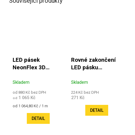
Související produkty
LED pásek
Rovné zakončení
NeonFlex 3D
LED pásku
ElmetLight 8W 24V
NeonFlex
IP67
Skladem
Skladem
od 880 Kč bez DPH
224 Kč bez DPH
1 065 Kč
271 Kč
od
Měrná cena:
od 1 064,80 Kč / 1 m
DETAIL
DETAIL