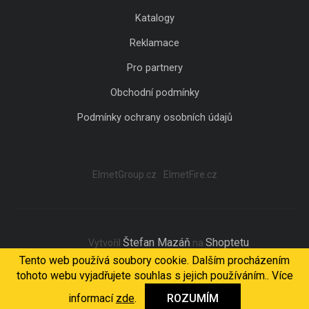
Katalogy
Reklamace
Pro partnery
Obchodní podmínky
Podmínky ochrany osobních údajů
ElmetGroup.cz
ElmetFire.cz
Štefan Mazáň
Shoptetu
Vytvořil
na
Tento web používá soubory cookie. Dalším procházením
tohoto webu vyjadřujete souhlas s jejich používáním.. Více
Copyright 2026
ELMET Light
. Všechna práva vyhrazena.
informací
zde
.
ROZUMÍM