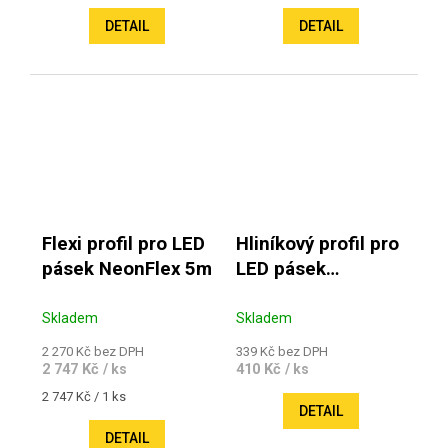
DETAIL
DETAIL
Flexi profil pro LED
Hliníkový profil pro
pásek NeonFlex 5m
LED pásek
NeonFlex 1m
Skladem
Skladem
2 270 Kč bez DPH
339 Kč bez DPH
2 747 Kč
410 Kč
/ ks
/ ks
Měrná cena:
2 747 Kč / 1 ks
DETAIL
DETAIL