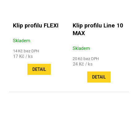
Klip profilu FLEXI
Klip profilu Line 10
MAX
Skladem
Skladem
14 Kč bez DPH
17 Kč
/ ks
20 Kč bez DPH
24 Kč
/ ks
DETAIL
DETAIL