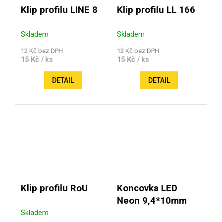
Klip profilu LINE 8
Klip profilu LL 166
Skladem
Skladem
12 Kč bez DPH
12 Kč bez DPH
15 Kč
15 Kč
/ ks
/ ks
DETAIL
DETAIL
Klip profilu RoU
Koncovka LED
Neon 9,4*10mm
Skladem