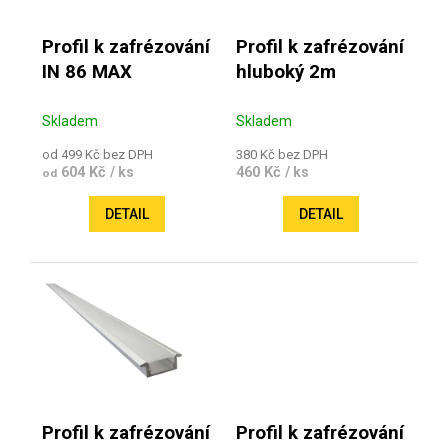
Profil k zafrézování
Profil k zafrézování
IN 86 MAX
hluboký 2m
Skladem
Skladem
od 499 Kč bez DPH
380 Kč bez DPH
604 Kč
460 Kč
/ ks
/ ks
od
DETAIL
DETAIL
Profil k zafrézování
Profil k zafrézování