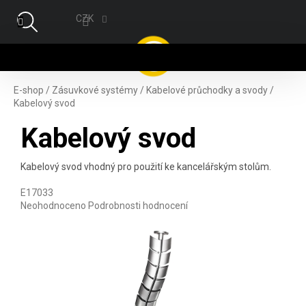
Přejít na obsah
CZK
NÁ
E-shop
/
Zásuvkové systémy
/
Kabelové průchodky a svody
/
Kabelový svod
Kabelový svod
Kabelový svod vhodný pro použití ke kancelářským stolům.
E17033
Průměrné hodnocení produktu je 0,0 z 5 hvězdiček.
Neohodnoceno
Podrobnosti hodnocení