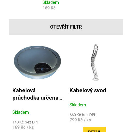
Skladem
169 Kč
OTEVŘÍT FILTR
Výpis produktů
Kabelová
Kabelový svod
průchodka určena
pro vestavbu
Skladem
Skladem
660 Kč bez DPH
799 Kč
/ ks
140 Kč bez DPH
169 Kč
/ ks