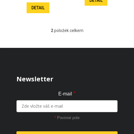
DETAIL
DETAIL
2
položek celkem
Ovládací prvky výpisu
Zápatí
Newsletter
*
E-mail
*
Povinné pole