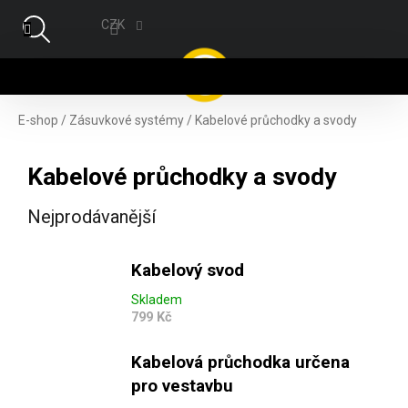
Přejít na obsah
CZK
NÁ
E-shop
/
Zásuvkové systémy
/
Kabelové průchodky a svody
Kabelové průchodky a svody
Nejprodávanější
Kabelový svod
Skladem
799 Kč
Kabelová průchodka určena
pro vestavbu