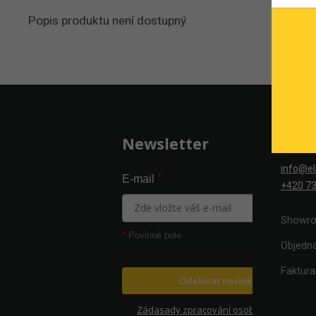
Popis produktu není dostupný
Zápatí
Kont
Newsletter
info@el
*
E-mail
+420 73
Showro
*
Povinné pole
Objedn
Faktur
Odebírat novinky
Zádasady zpracování osobních údajů