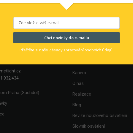
Chci novinky do e-mailu
Přečtěte si naše
Zásady zpracování osobních údajů.
akty
Informace pro Vás
metlight.cz
Kariera
1 932 434
O nás
om Praha (Suchdol)
Realizace
ávky
Blog
ace
Revize nouzového osvětlení
Slovník osvětlení