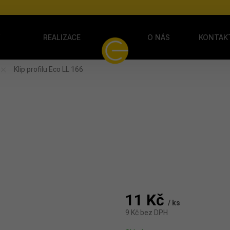
Y
REALIZACE
O NÁS
KONTAK
Klip profilu Eco LL 166
11 Kč
/ ks
9 Kč bez DPH
Měrná cena: