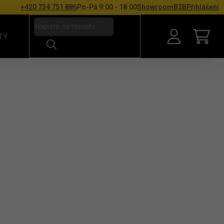
+420 734 751 886
Po-Pá 9:00 - 18:00
Showroom
B2B
Přihlášení
TY
NÁKU