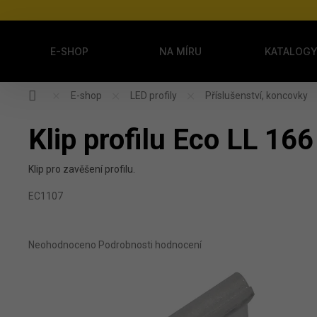
Přejít na obsah
E-SHOP
NA MÍRU
KATALOG
Domů
E-shop
LED profily
Příslušenství, koncovky
Klip profilu Eco LL 166
Klip pro zavěšení profilu.
EC1107
Průměrné hodnocení produktu je 0,0 z 5 hvězdiček.
Neohodnoceno
Podrobnosti hodnocení