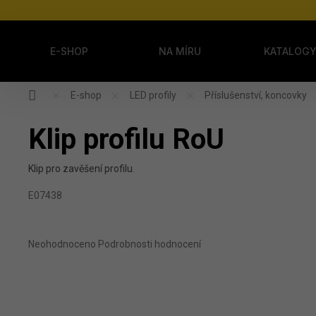
Přejít na obsah
E-SHOP
NA MÍRU
KATALOG
Domů
E-shop
LED profily
Příslušenství, koncovky
Klip profilu RoU
Klip pro zavěšení profilu.
E07438
Průměrné hodnocení produktu je 0,0 z 5 hvězdiček.
Neohodnoceno
Podrobnosti hodnocení