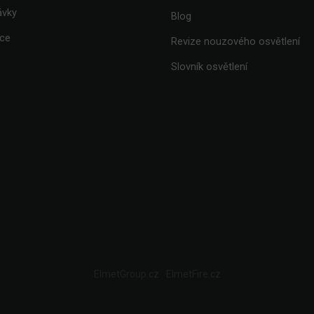
ávky
Blog
ace
Revize nouzového osvětlení
Slovník osvětlení
ElmetGroup.cz
ElmetFire.cz