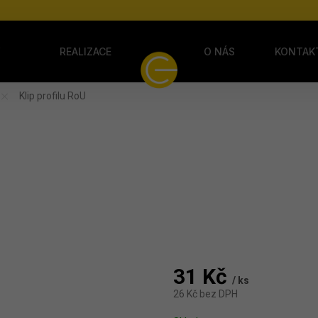
Y
REALIZACE
O NÁS
KONTAK
Klip profilu RoU
31 Kč
/ ks
26 Kč bez DPH
Měrná cena: