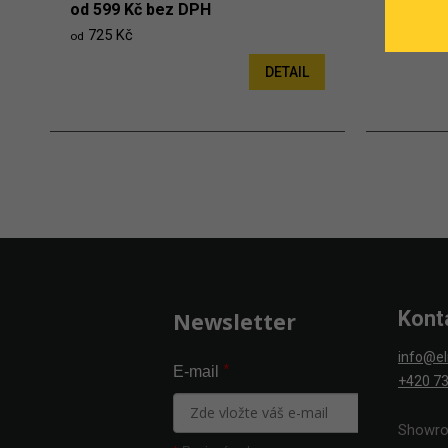
od 599 Kč bez DPH
od 18 K
725 Kč
22 Kč
od
od
DETAIL
Zápatí
Kont
Newsletter
info@el
*
E-mail
+420 73
Showro