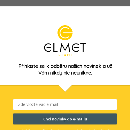
Kód:
E07436
Přihlaste se k odběru našich novinek a už
Vám nikdy nic neunikne.
ka profilu RoU
Chci novinky do e-mailu
Skladem