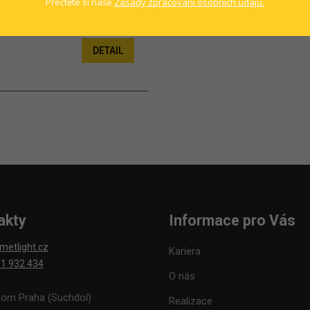
Přečtěte si naše
Zásady zpracování osobních údajů.
č bez DPH
DETAIL
akty
Informace pro Vás
metlight.cz
Kariera
1 932 434
O nás
om Praha (Suchdol)
Realizace