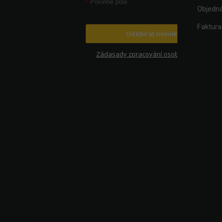
*
Povinné pole
Objedn
Faktur
Odebírat novinky
Zádasady zpracování osobních údajů