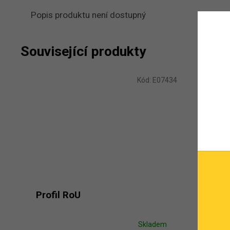
Popis produktu není dostupný
Související produkty
Kód:
E07434
Profil RoU
Koncov
Skladem