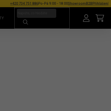
+420 734 751 886
Po-Pá 9:00 - 18:00
Showroom
B2B
Přihlášení
TY
NÁKU