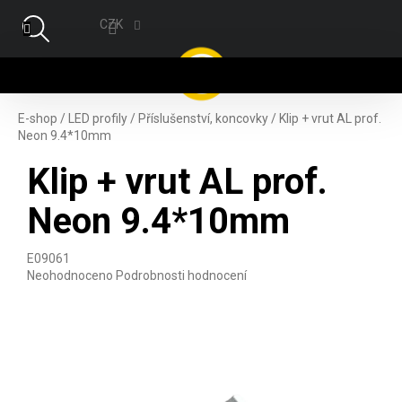
Přejít na obsah
CZK
NÁ
E-shop
/
LED profily
/
Příslušenství, koncovky
/
Klip + vrut AL prof.
Neon 9.4*10mm
Klip + vrut AL prof.
Neon 9.4*10mm
E09061
Průměrné hodnocení produktu je 0,0 z 5 hvězdiček.
Neohodnoceno
Podrobnosti hodnocení