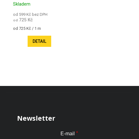
Skladem
od 599 Kč bez DPH
725 Kč
od
Měrná cena:
od 725 Kč / 1 m
DETAIL
Zápatí
Newsletter
*
E-mail