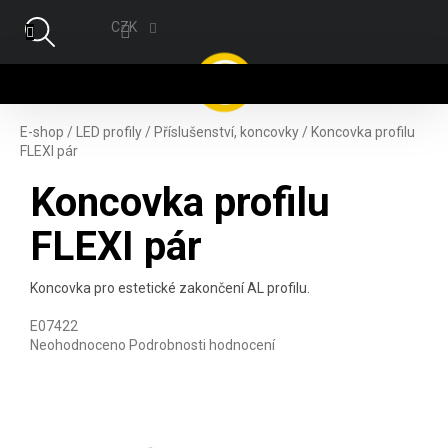
Přejít na obsah
CZK
NÁ
E-shop
/
LED profily
/
Příslušenství, koncovky
/
Koncovka profilu
FLEXI pár
Koncovka profilu
FLEXI pár
Koncovka pro estetické zakončení AL profilu.
E07422
Průměrné hodnocení produktu je 0,0 z 5 hvězdiček.
Neohodnoceno
Podrobnosti hodnocení