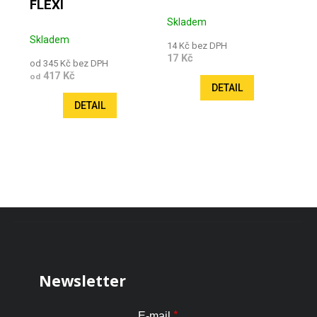
FLEXI
Skladem
Skladem
14 Kč bez DPH
17 Kč
od 345 Kč bez DPH
417 Kč
od
DETAIL
DETAIL
Zápatí
Newsletter
*
E-mail