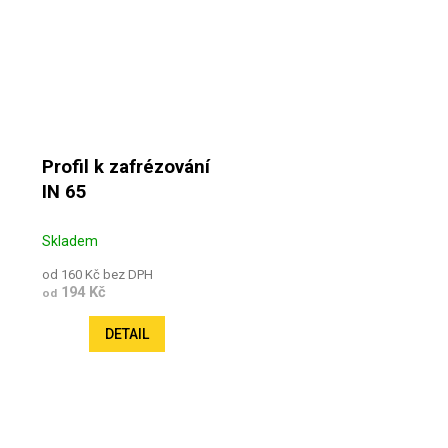
Profil k zafrézování
IN 65
Skladem
od 160 Kč bez DPH
194 Kč
od
DETAIL