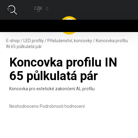
Přejít na obsah
CZK
NÁ
E-shop
/
LED profily
/
Příslušenství, koncovky
/
Koncovka profilu
IN 65 půlkulatá pár
Koncovka profilu IN
65 půlkulatá pár
Koncovka pro estetické zakončení AL profilu.
Průměrné hodnocení produktu je 0,0 z 5 hvězdiček.
Neohodnoceno
Podrobnosti hodnocení