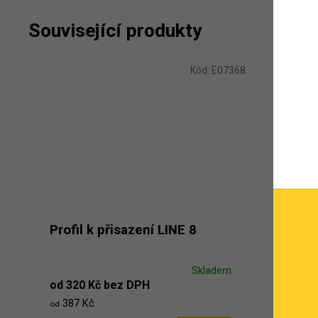
Související produkty
Kód:
E07368
Profil k přisazení LINE 8
Skladem
od 320 Kč bez DPH
387 Kč
od