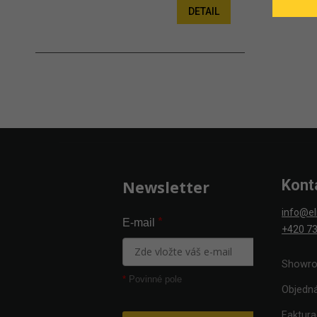
DETAIL
Zápatí
Kont
Newsletter
info@el
*
E-mail
+420 73
Showro
*
Povinné pole
Objedn
Faktur