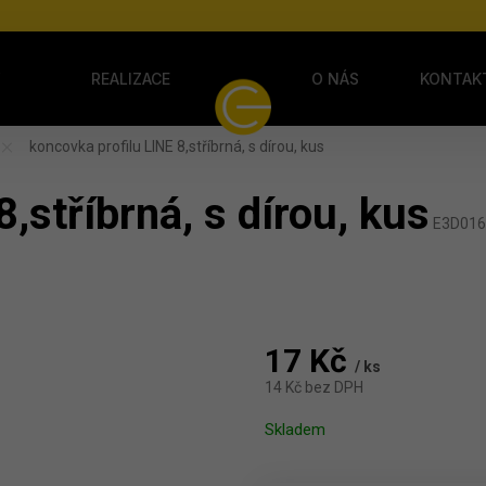
Y
REALIZACE
O NÁS
KONTAK
koncovka profilu LINE 8,stříbrná, s dírou, kus
,stříbrná, s dírou, kus
E3D01
17 Kč
/ ks
14 Kč bez DPH
Měrná cena:
Skladem