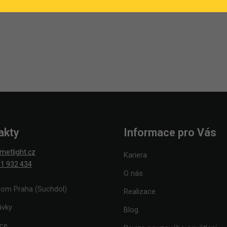
akty
Informace pro Vás
metlight.cz
Kariera
1 932 434
O nás
om Praha (Suchdol)
Realizace
ávky
Blog
ace