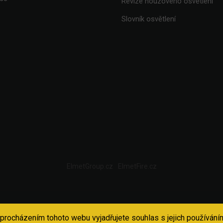
Revize nouzového osvětlení
Slovník osvětlení
ElmetGroup.cz
ElmetFire.cz
a.
procházením tohoto webu vyjadřujete souhlas s jejich používáním