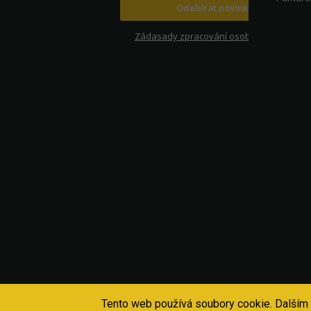
Odebírat novinky
Zádasady zpracování osobních údajů
Copyright 2026
ELMET Light
. Všechna práva vyhrazen
Tento web používá soubory cookie. Dalším 