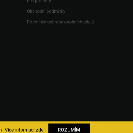
Pro partnery
Obchodní podmínky
Podmínky ochrany osobních údajů
Štefan Mazáň
Shoptetu
Vytvořil
na
.. Více informací
zde
.
ROZUMÍM