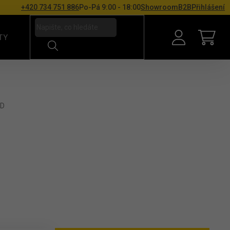
+420 734 751 886
Po-Pá 9:00 - 18:00
Showroom
B2B
Přihlášení
TY
NÁKU
6D