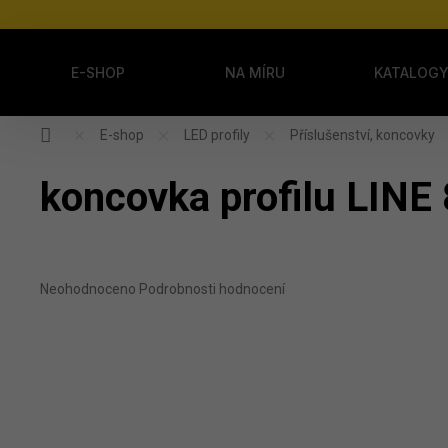
Přejít na obsah
E-SHOP
NA MÍRU
KATALOG
Domů
E-shop
LED profily
Příslušenství, koncovky
koncovka profilu LINE 8
Průměrné hodnocení produktu je 0,0 z 5 hvězdiček.
Neohodnoceno
Podrobnosti hodnocení