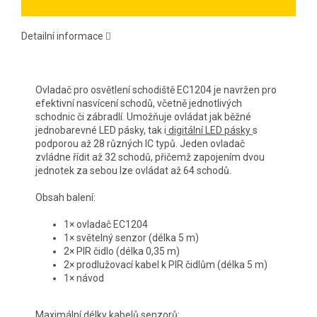
Detailní informace
Ovladač pro osvětlení schodiště EC1204 je navržen pro
efektivní nasvícení schodů, včetně jednotlivých
schodnic či zábradlí. Umožňuje ovládat jak běžné
jednobarevné LED pásky, tak i
digitální LED pásky
s
podporou až 28 různých IC typů. Jeden ovladač
zvládne řídit až 32 schodů, přičemž zapojením dvou
jednotek za sebou lze ovládat až 64 schodů.
Obsah balení:
1× ovladač EC1204
1× světelný senzor (délka 5 m)
2× PIR čidlo (délka 0,35 m)
2× prodlužovací kabel k PIR čidlům (délka 5 m)
1× návod
Maximální délky kabelů senzorů: