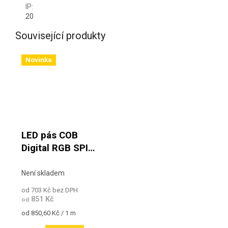
IP
:
20
Související produkty
Novinka
LED pás COB
Digital RGB SPI
22W/m 24V IP20
Není skladem
od 703 Kč bez DPH
851 Kč
od
Měrná cena:
od 850,60 Kč / 1 m