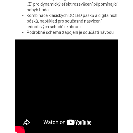
„Z“ pro dynamický efekt rozsvěcení připomínající
pohyb hada
Kombinace klasických DC LED pásků a digitálních
pásků, například pro současné nasvícení
jednotlivých schodů i zábradlí
Podrobné schéma zapojení je součástí návodu.