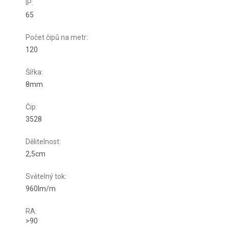
IP
:
65
Počet čipů na metr
:
120
Šířka
:
8mm
Čip
:
3528
Dělitelnost
:
2,5cm
Světelný tok
:
960lm/m
RA
:
>90