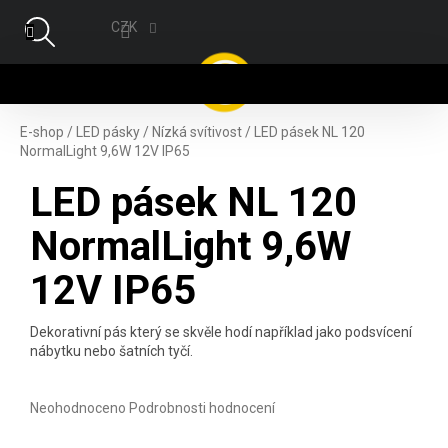
Přejít na obsah
CZK
NÁ
E-shop
/
LED pásky
/
Nízká svítivost
/
LED pásek NL 120
NormalLight 9,6W 12V IP65
LED pásek NL 120
NormalLight 9,6W
12V IP65
Dekorativní pás který se skvěle hodí například jako podsvícení
nábytku nebo šatních tyčí.
Průměrné hodnocení produktu je 0,0 z 5 hvězdiček.
Neohodnoceno
Podrobnosti hodnocení