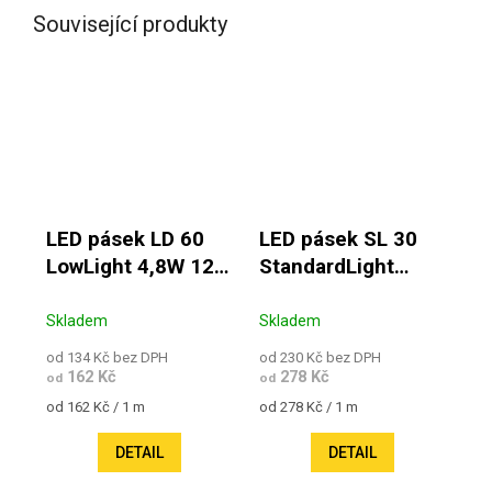
Související produkty
LED pásek LD 60
LED pásek SL 30
LowLight 4,8W 12V
StandardLight
IP65
7,2W 12V IP65
Skladem
Skladem
od 134 Kč bez DPH
od 230 Kč bez DPH
162 Kč
278 Kč
od
od
Měrná cena:
Měrná cena:
od 162 Kč / 1 m
od 278 Kč / 1 m
DETAIL
DETAIL