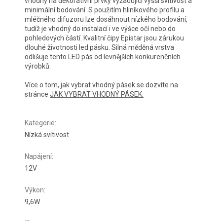
vhodný na dekorativní prvky vyžadující vyšší svítivost a
minimální bodování. S použitím hliníkového profilu a
mléčného difuzoru lze dosáhnout nízkého bodování,
tudíž je vhodný do instalací i ve výšce očí nebo do
pohledových částí. Kvalitní čipy Epistar jsou zárukou
dlouhé životnosti led pásku. Silná měděná vrstva
odlišuje tento LED pás od levnějších konkurenčních
výrobků.
Více o tom, jak vybrat vhodný pásek se dozvíte na
stránce
JAK VYBRAT VHODNÝ PÁSEK.
Kategorie
:
Nízká svítivost
Napájení
:
12V
Výkon
:
9,6W