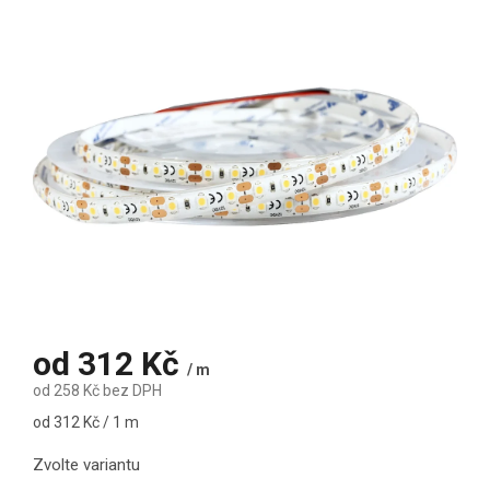
od
312 Kč
/ m
od
258 Kč
bez DPH
Měrná cena:
od 312 Kč / 1 m
Zvolte variantu