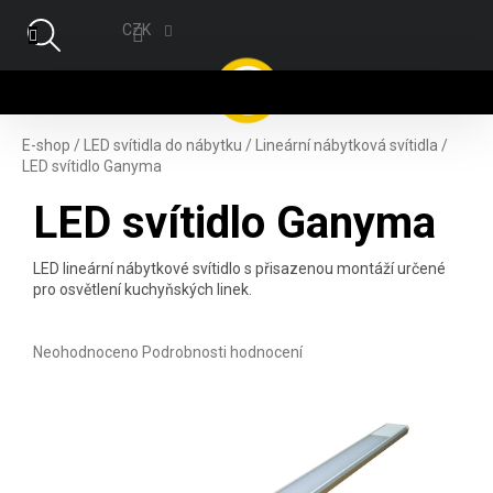
Přejít na obsah
CZK
NÁ
E-shop
/
LED svítidla do nábytku
/
Lineární nábytková svítidla
/
LED svítidlo Ganyma
LED svítidlo Ganyma
LED lineární nábytkové svítidlo s přisazenou montáží určené
pro osvětlení kuchyňských linek.
Průměrné hodnocení produktu je 0,0 z 5 hvězdiček.
Neohodnoceno
Podrobnosti hodnocení