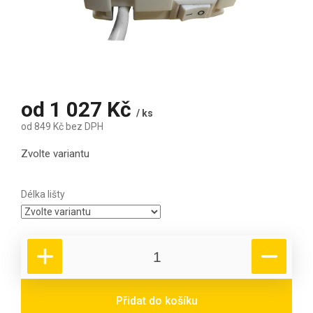
od
1 027 Kč
/ ks
od
849 Kč
bez DPH
Měrná cena:
Zvolte variantu
Délka lišty
Přidat do košíku