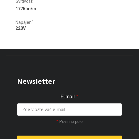
Svítivost
:
1775lm/m
Napájení
:
220V
Zápatí
Newsletter
*
E-mail
*
Povinné pole