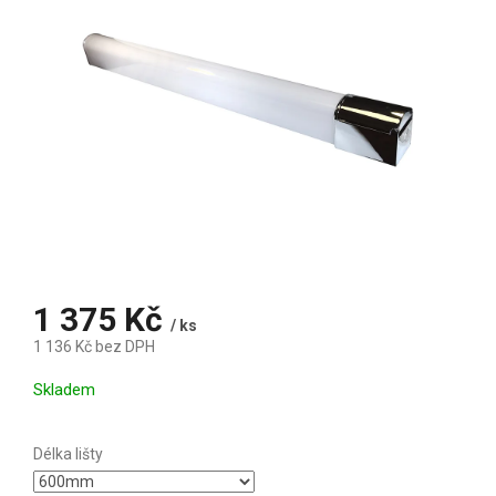
1 375 Kč
/ ks
1 136 Kč bez DPH
Měrná cena:
Skladem
Délka lišty