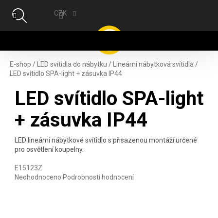
Přejít na obsah
CZK
NÁ
E-shop
/
LED svítidla do nábytku
/
Lineární nábytková svítidla
/
LED svítidlo SPA-light + zásuvka IP44
LED svítidlo SPA-light
+ zásuvka IP44
LED lineární nábytkové svítidlo s přisazenou montáží určené
pro osvětlení koupelny.
E15123Z
Průměrné hodnocení produktu je 0,0 z 5 hvězdiček.
Neohodnoceno
Podrobnosti hodnocení