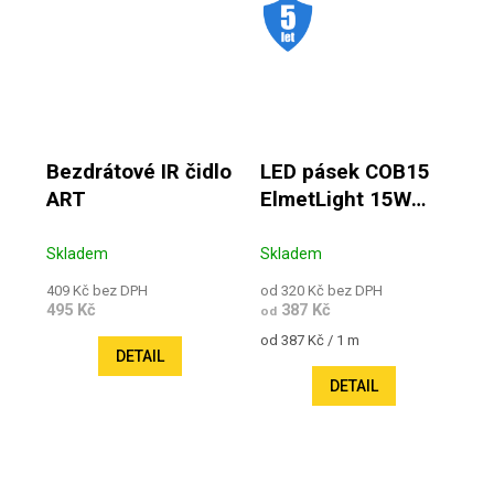
.
Bezdrátové IR čidlo
LED pásek COB15
ART
ElmetLight 15W
24V IP20
Skladem
Skladem
409 Kč bez DPH
od 320 Kč bez DPH
495 Kč
387 Kč
od
Měrná cena:
od 387 Kč / 1 m
DETAIL
DETAIL