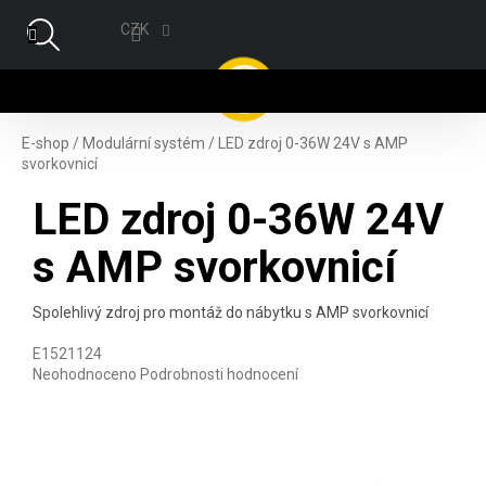
Přejít na obsah
CZK
NÁ
E-shop
/
Modulární systém
/
LED zdroj 0-36W 24V s AMP
svorkovnicí
LED zdroj 0-36W 24V
s AMP svorkovnicí
Spolehlivý zdroj pro montáž do nábytku s AMP svorkovnicí
E1521124
Průměrné hodnocení produktu je 0,0 z 5 hvězdiček.
Neohodnoceno
Podrobnosti hodnocení