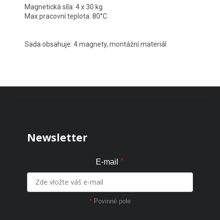
Magnetická síla: 4 x 30 kg
Max pracovní teplota: 80°C
Sada obsahuje: 4 magnety, montážní materiál
Zápatí
Newsletter
*
E-mail
*
Povinné pole