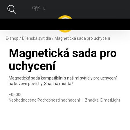
Přejít na obsah
CZK
NÁ
E-shop
/
Dílenská svítidla
/
Magnetická sada pro uchycení
Magnetická sada pro
uchycení
Magnetická sada kompatibilní s našimi svítidly pro uchycení
na kovové povrchy. Snadná montáž.
E05000
Průměrné hodnocení produktu je 0,0 z 5 hvězdiček.
Neohodnoceno
Podrobnosti hodnocení
Značka:
ElmetLight