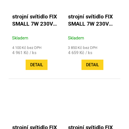
strojní svítidlo FIX
strojní svítidlo FIX
SMALL 7W 230V
SMALL 7W 230V
6000K IP 67 dlouhé
6000K IP 67 krátké
rameno
rameno
Skladem
Skladem
4 100 Kč bez DPH
3 850 Kč bez DPH
4 961 Kč
4 659 Kč
/ ks
/ ks
DETAIL
DETAIL
strojní svítidlo FIX
strojní svítidlo FIX