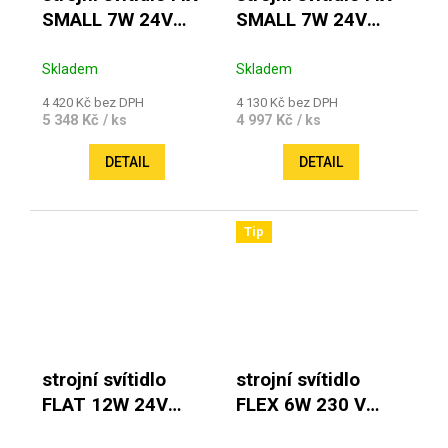
SMALL 7W 24V
SMALL 7W 24V
6000K IP 67 dlouhé
6000K IP 67 krátké
rameno
rameno
Skladem
Skladem
4 420 Kč bez DPH
4 130 Kč bez DPH
5 348 Kč
4 997 Kč
/ ks
/ ks
DETAIL
DETAIL
Tip
strojní svítidlo
strojní svítidlo
FLAT 12W 24V
FLEX 6W 230 V
6000K IP 67
délka ramene od