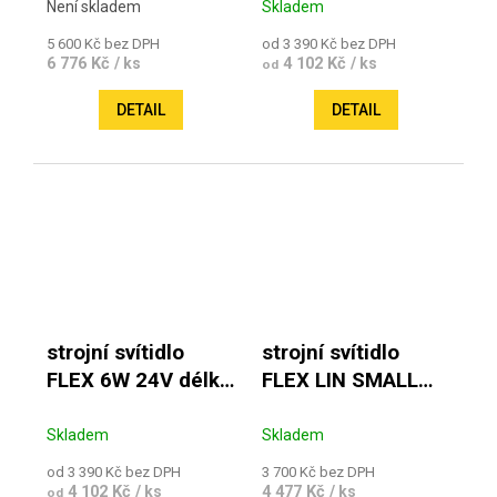
500 mm
Není skladem
Skladem
5 600 Kč bez DPH
od 3 390 Kč bez DPH
6 776 Kč
4 102 Kč
/ ks
/ ks
od
DETAIL
DETAIL
strojní svítidlo
strojní svítidlo
FLEX 6W 24V délka
FLEX LIN SMALL
ramene od 500 mm
7W 230V
Skladem
Skladem
od 3 390 Kč bez DPH
3 700 Kč bez DPH
4 102 Kč
4 477 Kč
/ ks
/ ks
od