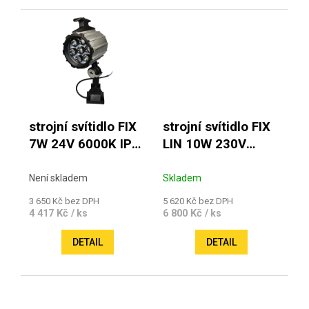
strojní svítidlo FIX
strojní svítidlo FIX
7W 24V 6000K IP
LIN 10W 230V
67 krátké rameno
6000K IP 67
Není skladem
Skladem
3 650 Kč bez DPH
5 620 Kč bez DPH
4 417 Kč
6 800 Kč
/ ks
/ ks
DETAIL
DETAIL