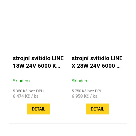
strojní svítidlo LINE
strojní svítidlo LINE
18W 24V 6000 K
X 28W 24V 6000 K
480mm
850mm
Skladem
Skladem
5 350 Kč bez DPH
5 750 Kč bez DPH
6 474 Kč
6 958 Kč
/ ks
/ ks
DETAIL
DETAIL