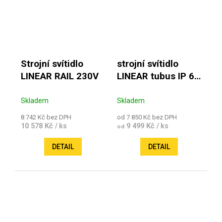
Strojní svítidlo
strojní svítidlo
LINEAR RAIL 230V
LINEAR tubus IP 67
230 V stmívatelné
1 - 10V
Skladem
Skladem
8 742 Kč bez DPH
od 7 850 Kč bez DPH
10 578 Kč
9 499 Kč
/ ks
/ ks
od
DETAIL
DETAIL