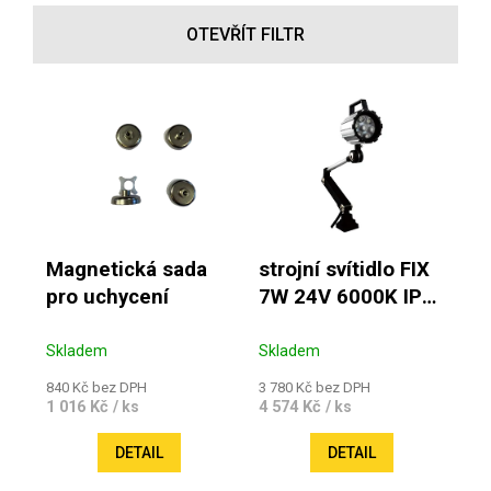
OTEVŘÍT FILTR
Výpis produktů
Magnetická sada
strojní svítidlo FIX
pro uchycení
7W 24V 6000K IP
65 dlouhé rameno
Skladem
Skladem
840 Kč bez DPH
3 780 Kč bez DPH
1 016 Kč
4 574 Kč
/ ks
/ ks
DETAIL
DETAIL