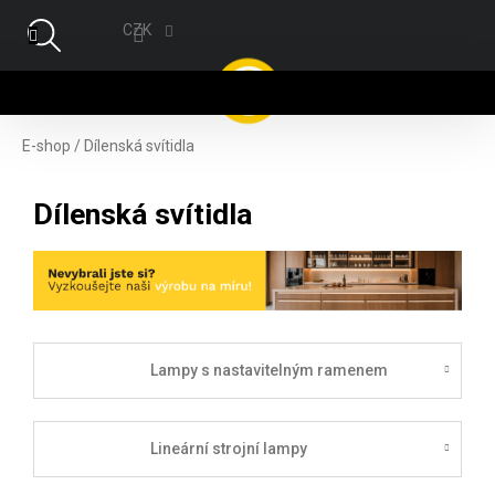
Přejít na obsah
CZK
NÁ
E-shop
/
Dílenská svítidla
Dílenská svítidla
Lampy s nastavitelným ramenem
Lineární strojní lampy