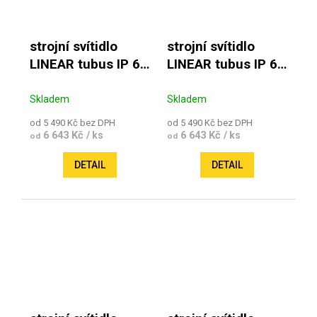
strojní svítidlo
strojní svítidlo
LINEAR tubus IP 67
LINEAR tubus IP 67
230V
24V
Skladem
Skladem
od 5 490 Kč bez DPH
od 5 490 Kč bez DPH
6 643 Kč
6 643 Kč
/ ks
/ ks
od
od
DETAIL
DETAIL