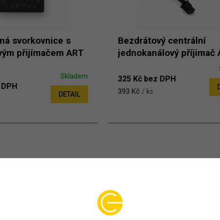
ná svorkovnice s
Bezdrátový centrální
vým přijímačem ART
jednokanálový příjimač
Skladem
325 Kč bez DPH
z DPH
393 Kč
/ ks
DETAIL
Ovládací 