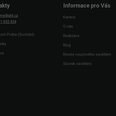
akty
Informace pro Vás
metlight.cz
Kariera
1 932 434
O nás
om Praha (Suchdol)
Realizace
ávky
Blog
ace
Revize nouzového osvětlení
Slovník osvětlení