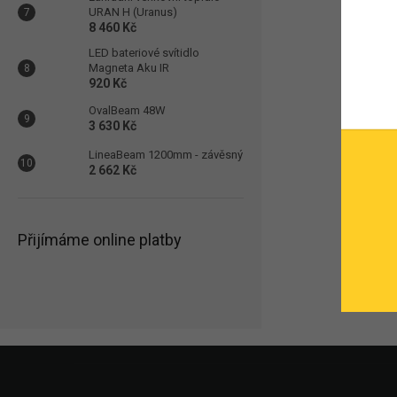
URAN H (Uranus)
8 460 Kč
LED bateriové svítidlo
Magneta Aku IR
920 Kč
OvalBeam 48W
3 630 Kč
LineaBeam 1200mm - závěsný
2 662 Kč
Přijímáme online platby
Zápatí