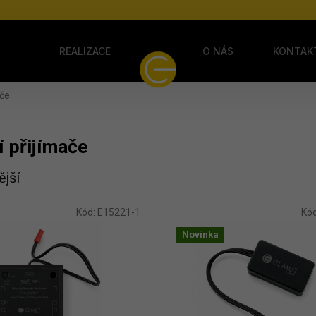
Y
REALIZACE
O NÁS
KONTAK
ače
 přijímače
jší
tů
Kód:
E15221-1
Kó
Novinka