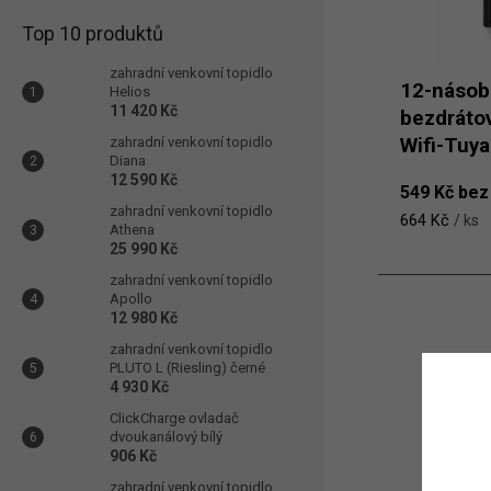
Top 10 produktů
zahradní venkovní topidlo
​12-násob
Helios
11 420 Kč
bezdráto
zahradní venkovní topidlo
Wifi-Tuya
Diana
12 590 Kč
549 Kč be
zahradní venkovní topidlo
664 Kč
/ ks
Athena
25 990 Kč
zahradní venkovní topidlo
Apollo
12 980 Kč
zahradní venkovní topidlo
PLUTO L (Riesling) černé
4 930 Kč
ClickCharge ovladač
dvoukanálový bílý
906 Kč
zahradní venkovní topidlo