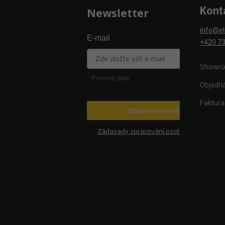
Kont
Newsletter
info@el
*
E-mail
+420 73
Showro
*
Povinné pole
Objedn
Faktur
Odebírat novinky
Zádasady zpracování osobních údajů