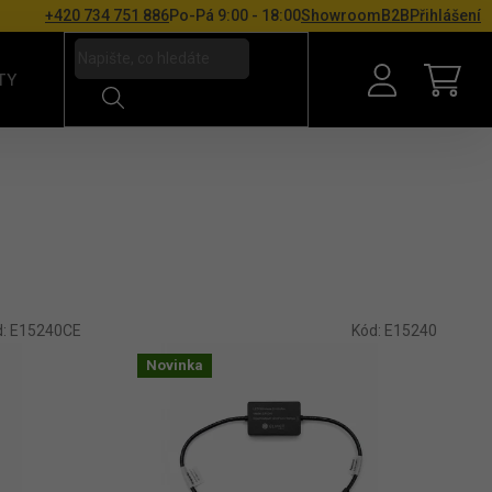
+420 734 751 886
Po-Pá 9:00 - 18:00
Showroom
B2B
Přihlášení
TY
NÁKU
d:
E15240CE
Kód:
E15240
Novinka