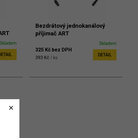
Bezdrátový jednokanálový
 ART
příjimač ART
Skladem
Skladem
325 Kč bez DPH
DETAIL
DETAIL
393 Kč
/ ks
prvky výpisu